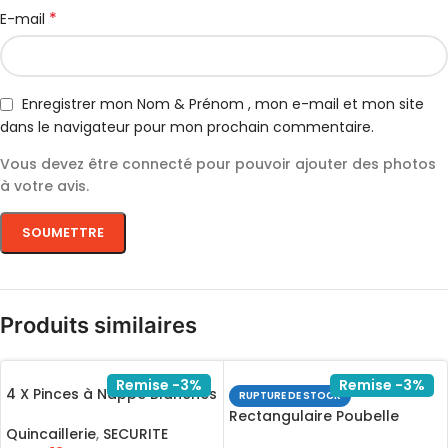
*
E-mail
Enregistrer mon Nom & Prénom , mon e-mail et mon site
dans le navigateur pour mon prochain commentaire.
Vous devez être connecté pour pouvoir ajouter des photos
à votre avis.
Produits similaires
Remise -3%
Remise -3%
4 X Pinces à Nappe Blanches
RUPTURE DE STOCK
6,5 cm Pince Table Accroche
Rectangulaire Poubelle
Clip
Quincaillerie
,
SECURITE
Poubelles Comingle Et