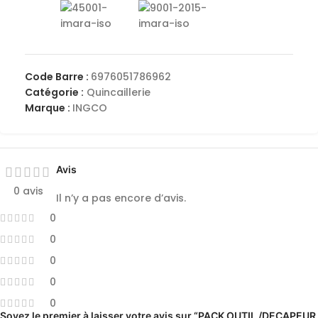
Code Barre :
6976051786962
Catégorie :
Quincaillerie
Marque :
INGCO
Avis
0 avis
Il n’y a pas encore d’avis.
0
0
0
0
0
Soyez le premier à laisser votre avis sur “PACK OUTIL /DECAPEUR