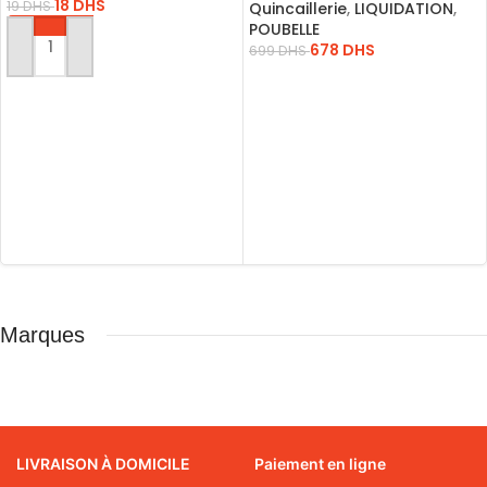
18
DHS
Déchets Recyclables
19
DHS
Quincaillerie
,
LIQUIDATION
,
POUBELLE
678
DHS
699
DHS
AJOUTER AU PANIER
LIRE LA SUITE
Marques
LIVRAISON À DOMICILE
Paiement en ligne