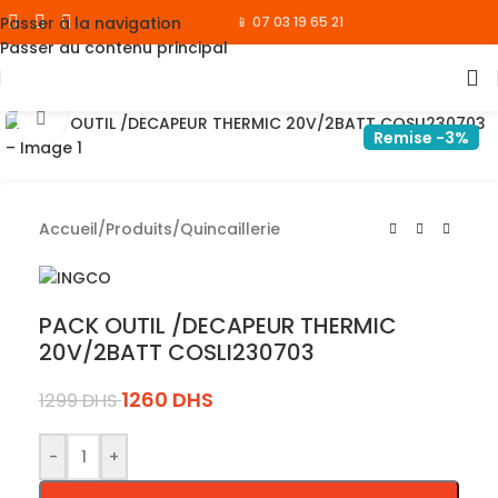
Passer à la navigation
📱 07 03 19 65 21
Passer au contenu principal
Cliquez pour agrandir
Remise -3%
Accueil
/
Produits
/
Quincaillerie
PACK OUTIL /DECAPEUR THERMIC
20V/2BATT COSLI230703
1260
DHS
1299
DHS
-
+