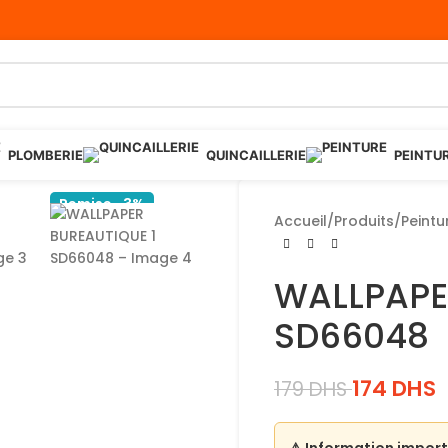
PLOMBERIE
QUINCAILLERIE
PEINTU
Remise -3%
Accueil
/
Produits
/
Peintu
WALLPAPE
SD66048
174
DHS
179
DHS