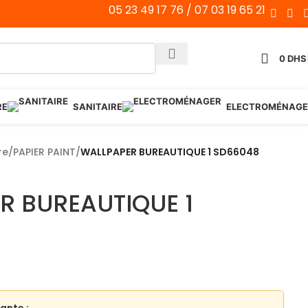
05 23 49 17 76 / 07 03 19 65 21
0
DHS
RE
SANITAIRE
ELECTROMÉNAGE
re
/
PAPIER PAINT
/
WALLPAPER BUREAUTIQUE 1 SD66048
R BUREAUTIQUE 1