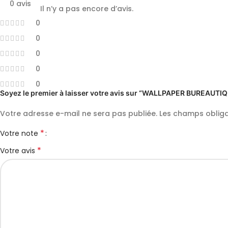
0 avis
Il n’y a pas encore d’avis.
0
0
0
0
0
Soyez le premier à laisser votre avis sur “WALLPAPER BUREAUTI
Votre adresse e-mail ne sera pas publiée.
Les champs obliga
*
Votre note
*
Votre avis