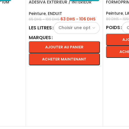
M*10M
ADESIVA EXTERIEUR / INTERIEUR
FORMOPRIM
1KG
Peinture
,
L
Peinture
,
ENDUIT
63
DHS
-
106
DHS
80
DHS
-
10
65
DHS
-
109
DHS
POIDS
LES LITRES
MARQUES
AJ
AJOUTER AU PANIER
ACH
ACHETER MAINTENANT
CHOIX DE
CHOIX DES OPTIONS