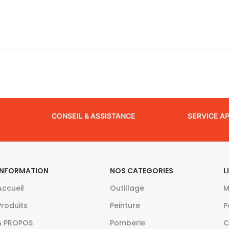
CONSEIL & ASSISTANCE
SERVICE A
INFORMATION
NOS CATEGORIES
L
Accueil
Outillage
M
Produits
Peinture
P
À PROPOS
Pomberie
C