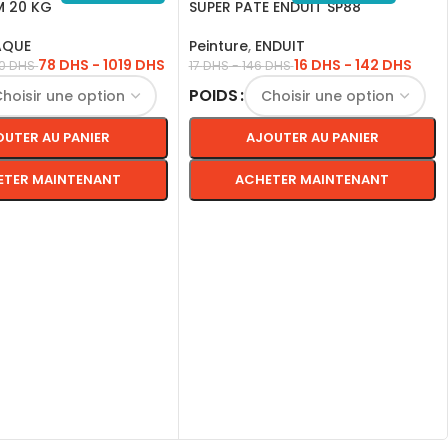
 20 KG
SUPER PATE ENDUIT SP88
AQUE
Peinture
,
ENDUIT
78
DHS
-
1019
DHS
16
DHS
-
142
DHS
50
DHS
17
DHS
-
146
DHS
POIDS
OUTER AU PANIER
AJOUTER AU PANIER
ETER MAINTENANT
ACHETER MAINTENANT
S OPTIONS
CHOIX DES OPTIONS