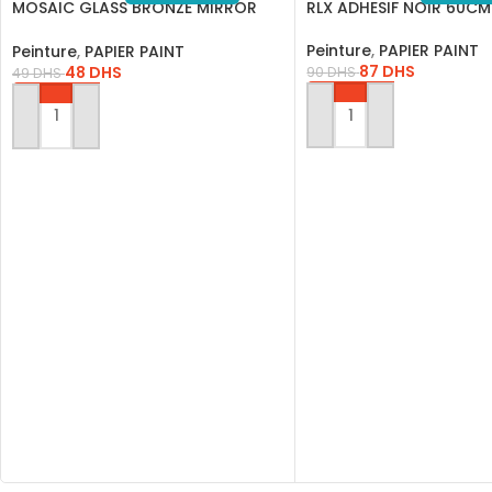
MOSAIC GLASS BRONZE MIRROR
RLX ADHESIF NOIR 60C
DD.STM 4
Peinture
,
PAPIER PAINT
Peinture
,
PAPIER PAINT
87
DHS
48
DHS
90
DHS
49
DHS
AJOUTER AU PANIER
AJOUTER AU PANIER