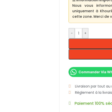
⚠️ Information import
Nous vous informo
uniquement à Khouri
cette zone. Merci de
-
+
Commander Via W
Livraison par tout au
Règlement à la livra
Paiement 100% séc