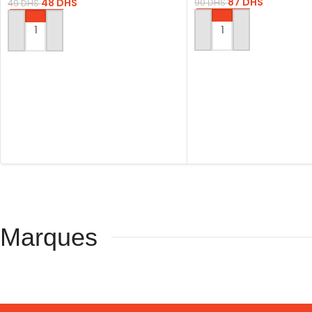
87
DHS
48
DHS
90
DHS
49
DHS
AJOUTER AU PANIER
AJOUTER AU PANIER
Marques