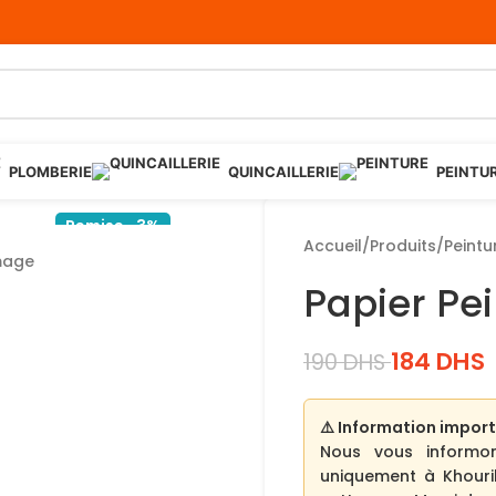
PLOMBERIE
QUINCAILLERIE
PEINTU
Remise -3%
Accueil
/
Produits
/
Peintu
Papier Pei
184
DHS
190
DHS
⚠️ Information import
Nous vous informo
uniquement à Khouri