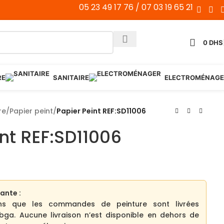
05 23 49 17 76 / 07 03 19 65 21
0
DHS
RE
SANITAIRE
ELECTROMÉNAGE
re
/
Papier peint
/
Papier Peint REF:SD11006
nt REF:SD11006
ante :
ns que les commandes de peinture sont livrées
bga. Aucune livraison n’est disponible en dehors de