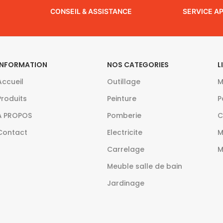
CONSEIL & ASSISTANCE
SERVICE A
INFORMATION
NOS CATEGORIES
L
Accueil
Outillage
M
Produits
Peinture
P
À PROPOS
Pomberie
C
Contact
Electricite
M
Carrelage
M
Meuble salle de bain
Jardinage