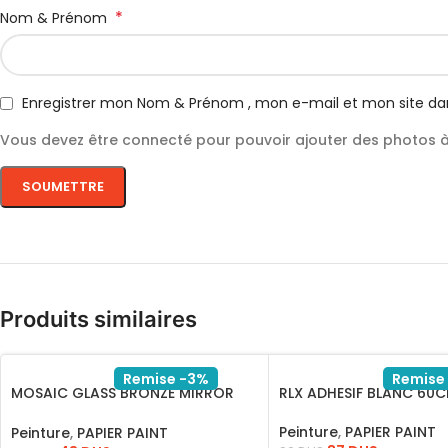
*
Nom & Prénom
Enregistrer mon Nom & Prénom , mon e-mail et mon site da
Vous devez être connecté pour pouvoir ajouter des photos à 
Produits similaires
Remise -3%
Remise
MOSAIC GLASS BRONZE MIRROR
RLX ADHESIF BLANC 60
DD.STM 4
Peinture
,
PAPIER PAINT
Peinture
,
PAPIER PAINT