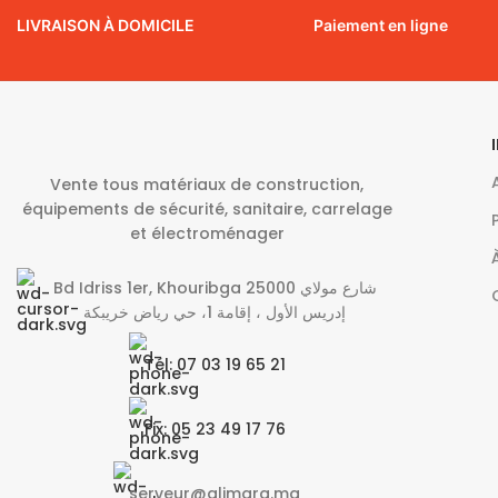
LIVRAISON À DOMICILE
Paiement en ligne
Vente tous matériaux de construction,
équipements de sécurité, sanitaire, carrelage
et électroménager
Bd Idriss 1er, Khouribga 25000 شارع مولاي
إدريس الأول ، إقامة 1، حي رياض خريبكة
Tél: 07 03 19 65 21
Fix: 05 23 49 17 76
serveur@alimara.ma