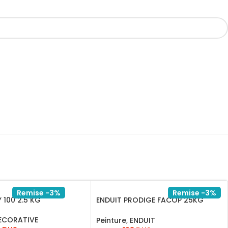
Remise -3%
Remise -3%
 100 2.5 KG
ENDUIT PRODIGE FACOP 25KG
SEAU
ECORATIVE
Peinture
,
ENDUIT