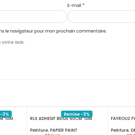
*
E-mail
ns le navigateur pour mon prochain commentaire.
votre avis.
 -3%
Remise -3%
CM*10M
RLX ADHESIF BEIGE 60CM*10M
FAYROUZ FY
Peinture
,
PAPIER PAINT
Peinture
,
D