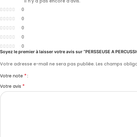
Il n’y a pas encore d’avis.
0
0
0
0
0
Soyez le premier à laisser votre avis sur “PERSSEUSE A PERCU
Votre adresse e-mail ne sera pas publiée.
Les champs obliga
*
Votre note
*
Votre avis