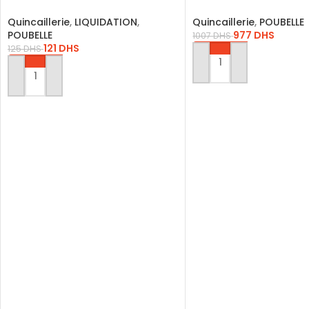
Couvercle Hermétique
Quincaillerie
,
POUBELLE
Quincaillerie
,
LIQUIDATION
,
977
DHS
POUBELLE
1007
DHS
121
DHS
125
DHS
AJOUTER AU PANIER
AJOUTER AU PANIER