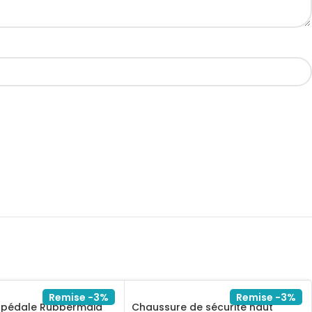
Remise -3%
Remise -3%
à pédale Rubbermaid
Chaussure de sécurité haut