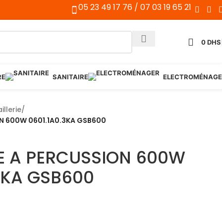
05 23 49 17 76 / 07 03 19 65 21
0
DHS
RE
SANITAIRE
ELECTROMÉNAGE
illerie
/
N 600W 0601.1A0.3KA GSB600
E A PERCUSSION 600W
3KA GSB600