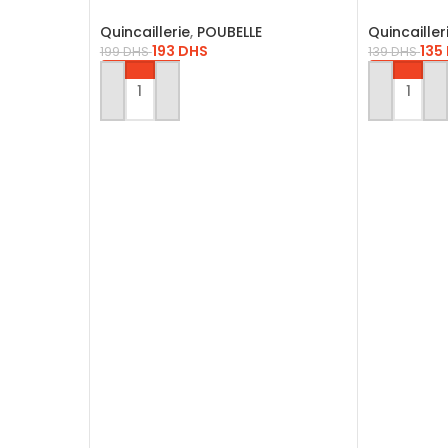
Plastique Pour L’hôpital
15L
Quincaillerie
,
POUBELLE
Quincailler
193
DHS
135
199
DHS
139
DHS
AJOUTER AU PANIER
AJOUTER 