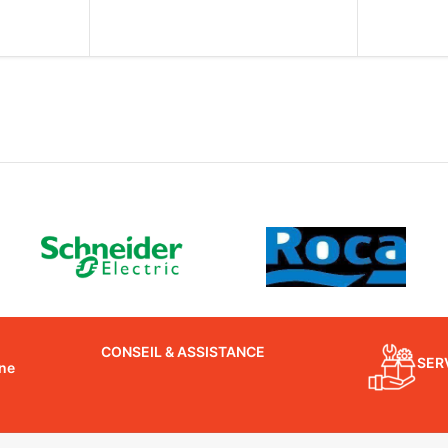
CONSEIL & ASSISTANCE
SER
gne