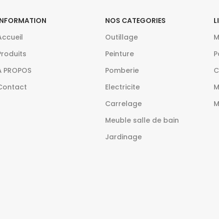
INFORMATION
NOS CATEGORIES
L
Accueil
Outillage
M
Produits
Peinture
P
À PROPOS
Pomberie
C
Contact
Electricite
M
Carrelage
M
Meuble salle de bain
Jardinage