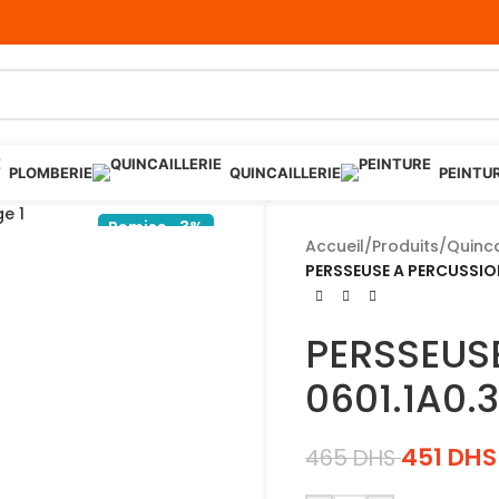
PLOMBERIE
QUINCAILLERIE
PEINTU
Remise -3%
Accueil
/
Produits
/
Quinca
PERSSEUSE A PERCUSSIO
PERSSEUS
0601.1A0.
451
DHS
465
DHS