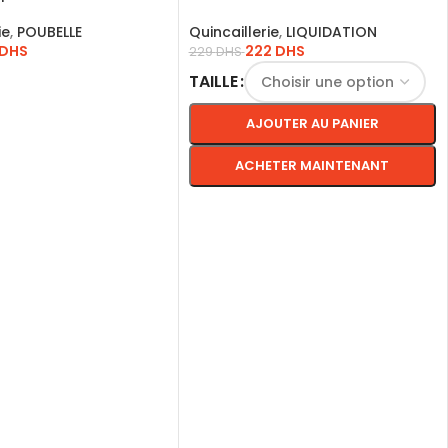
classique / ITBP41
ie
,
POUBELLE
Quincaillerie
,
LIQUIDATION
DHS
222
DHS
229
DHS
TAILLE
AU PANIER
AJOUTER AU PANIER
ACHETER MAINTENANT
CHOIX DES OPTIONS