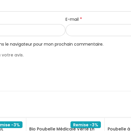
*
E-mail
ns le navigateur pour mon prochain commentaire.
votre avis.
mise -3%
Remise -3%
0L
Bio Poubelle Médicale Verte En
Poubelle 