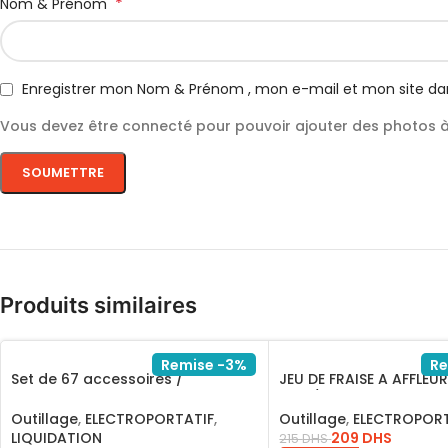
*
Nom & Prénom
Enregistrer mon Nom & Prénom , mon e-mail et mon site da
Vous devez être connecté pour pouvoir ajouter des photos à 
Produits similaires
Remise -3%
Re
Set de 67 accessoires /
JEU DE FRAISE A AFFLEU
HKTAC01671
8MM/AKRT1211
Outillage
,
ELECTROPORTATIF
,
Outillage
,
ELECTROPORT
LIQUIDATION
209
DHS
215
DHS