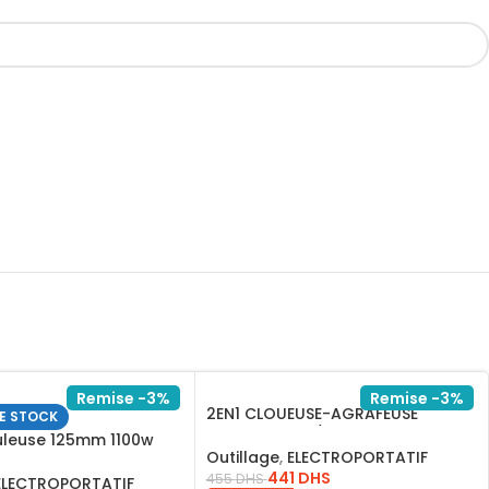
Remise -3%
Remise -3%
2EN1 CLOUEUSE-AGRAFEUSE
E STOCK
PNEUMATIQUE/ACN50401
leuse 125mm 1100w
Outillage
,
ELECTROPORTATIF
441
DHS
455
DHS
ELECTROPORTATIF