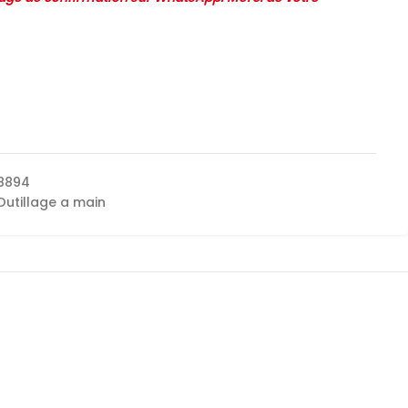
8894
Outillage a main