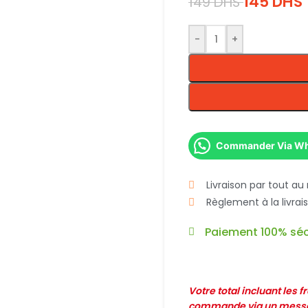
145
DHS
149
DHS
-
+
Commander Via W
Livraison par tout au
Règlement à la livra
Paiement 100% séc
Votre total incluant les 
commande via un messag