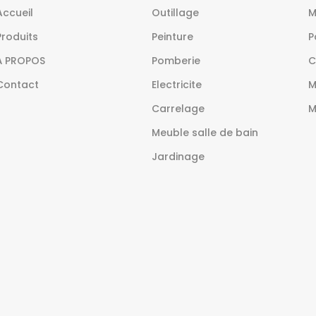
Accueil
Outillage
M
Produits
Peinture
P
À PROPOS
Pomberie
C
Contact
Electricite
M
Carrelage
M
Meuble salle de bain
Jardinage