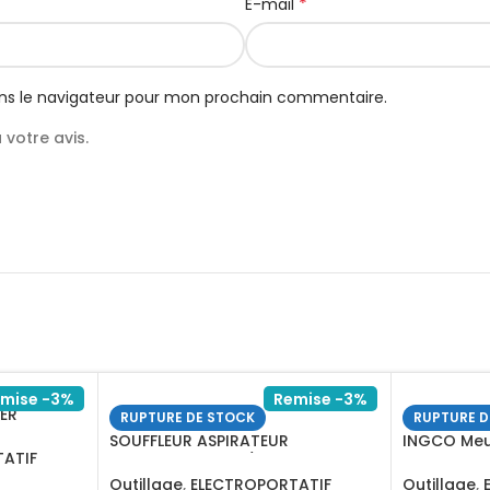
*
E-mail
ns le navigateur pour mon prochain commentaire.
votre avis.
mise -3%
Remise -3%
RER
RUPTURE DE STOCK
RUPTURE D
SOUFFLEUR ASPIRATEUR
INGCO Meu
ATIF
800W+4ACCSOIR/AB8008
AG110018
Outillage
,
ELECTROPORTATIF
Outillage
,