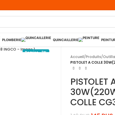
PLOMBERIE
QUINCAILLERIE
PEINTU
Remise -3%
Accueil
/
Produits
/
Outill
PISTOLET A COLLE 30W
PISTOLET 
30W(220W
COLLE CG