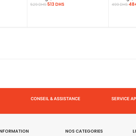
513
DHS
48
529
DHS
499
DHS
LIRE LA SUITE
LIRE LA SU
CONSEIL & ASSISTANCE
SERVICE A
INFORMATION
NOS CATEGORIES
L