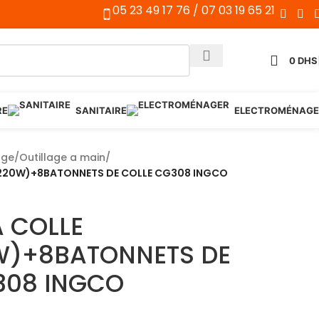
05 23 49 17 76 / 07 03 19 65 21
0
DHS
RE
SANITAIRE
ELECTROMÉNAGE
age
/
Outillage a main
/
(220W)+8BATONNETS DE COLLE CG308 INGCO
A COLLE
)+8BATONNETS DE
308 INGCO