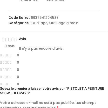
Code Barre :
6937541204588
Catégories :
Outillage
,
Outillage a main
Avis
0 avis
Il n’y a pas encore d’avis.
0
0
0
0
0
Soyez le premier à laisser votre avis sur “PISTOLET A PEINTURE
550W JDEG2A26”
Votre adresse e-mail ne sera pas publiée.
Les champs
*