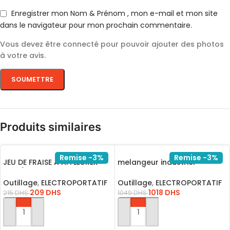
Enregistrer mon Nom & Prénom , mon e-mail et mon site
dans le navigateur pour mon prochain commentaire.
Vous devez être connecté pour pouvoir ajouter des photos
à votre avis.
Produits similaires
Remise -3%
Remise -3%
JEU DE FRAISE A AFFLEURER
melangeur industriel
8MM/AKRT1211
1400W/MX214008
Outillage
,
ELECTROPORTATIF
Outillage
,
ELECTROPORTATIF
209
DHS
1018
DHS
215
DHS
1049
DHS
AJOUTER AU PANIER
AJOUTER AU PANIER