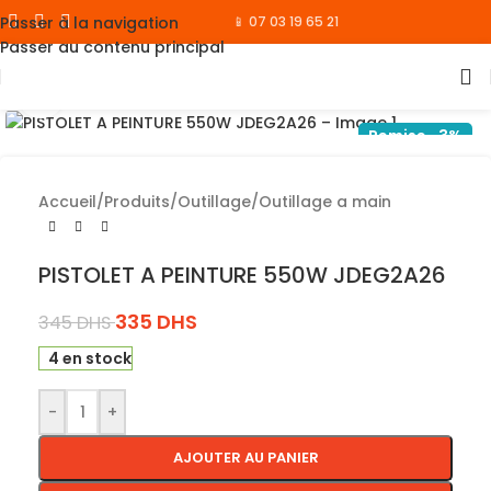
Passer à la navigation
📱 07 03 19 65 21
Passer au contenu principal
Cliquez pour agrandir
Remise -3%
Accueil
/
Produits
/
Outillage
/
Outillage a main
PISTOLET A PEINTURE 550W JDEG2A26
335
DHS
345
DHS
4 en stock
-
+
AJOUTER AU PANIER