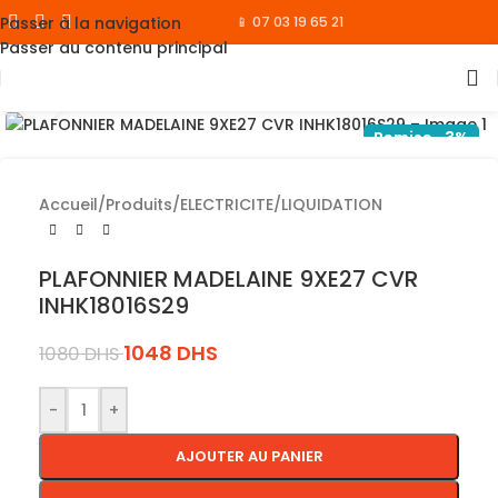
Passer à la navigation
📱 07 03 19 65 21
Passer au contenu principal
Cliquez pour agrandir
Remise -3%
Accueil
/
Produits
/
ELECTRICITE
/
LIQUIDATION
PLAFONNIER MADELAINE 9XE27 CVR
INHK18016S29
1048
DHS
1080
DHS
-
+
AJOUTER AU PANIER