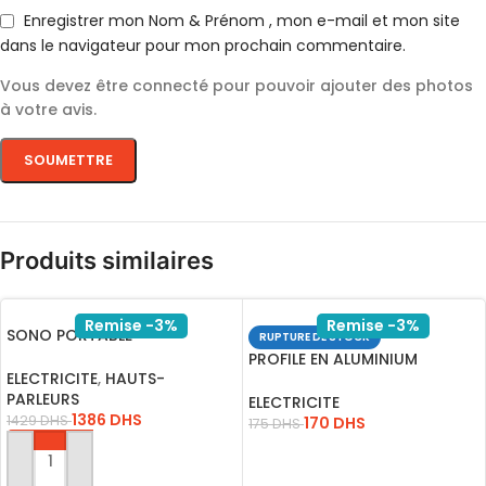
Enregistrer mon Nom & Prénom , mon e-mail et mon site
dans le navigateur pour mon prochain commentaire.
Vous devez être connecté pour pouvoir ajouter des photos
à votre avis.
Produits similaires
Remise -3%
Remise -3%
SONO PORTABLE
RUPTURE DE STOCK
RECHARGEABLE A208-07
PROFILE EN ALUMINIUM
USB-BLUET-FM-SD
ELECTRICITE
,
HAUTS-
ENCASTRE POUR RUBAN LED
PARLEURS
ELECTRICITE
1386
DHS
1429
DHS
170
DHS
175
DHS
LIRE LA SUITE
AJOUTER AU PANIER