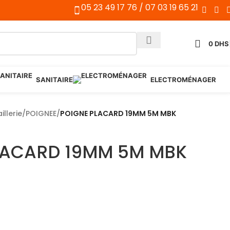
05 23 49 17 76 / 07 03 19 65 21
0
DHS
SANITAIRE
ELECTROMÉNAGER
illerie
/
POIGNEE
/
POIGNE PLACARD 19MM 5M MBK
LACARD 19MM 5M MBK