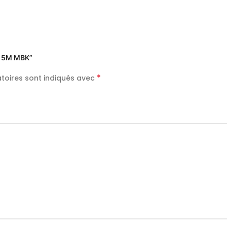
M 5M MBK”
*
toires sont indiqués avec