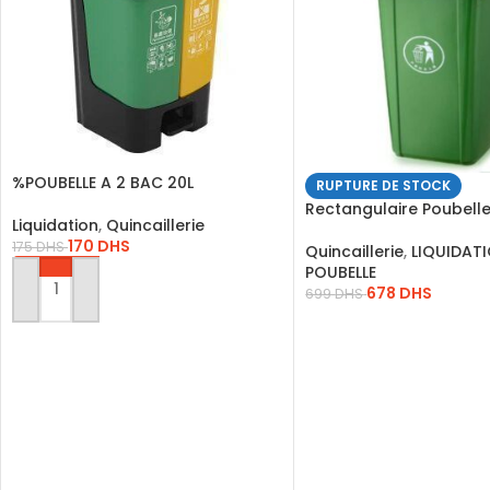
%POUBELLE A 2 BAC 20L
RUPTURE DE STOCK
Rectangulaire Poubelle
Liquidation
,
Quincaillerie
Comingle Et Déchets R
170
DHS
175
DHS
Quincaillerie
,
LIQUIDAT
POUBELLE
678
DHS
699
DHS
AJOUTER AU PANIER
LIRE LA SUITE