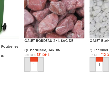
GALET BORDEAU 2-4 SAC DE
GALET BLA
20KG/GR2420
20KG/ GB
 Poubelles
Quincaillerie
,
JARDIN
Quincailler
ecyclables
131
DHS
112
135
DHS
115
DHS
ION
,
AJOUTER AU PANIER
AJOUTER 