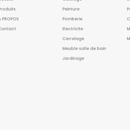
Produits
Peinture
P
À PROPOS
Pomberie
C
Contact
Electricite
M
Carrelage
M
Meuble salle de bain
Jardinage