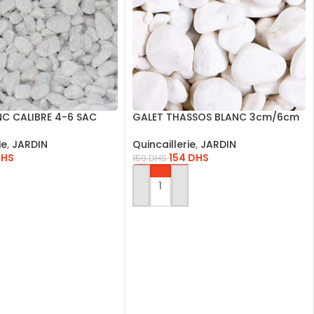
NC CALIBRE 4-6 SAC
GALET THASSOS BLANC 3cm/6cm
4620
(18 Kg)
ie
,
JARDIN
Quincaillerie
,
JARDIN
DHS
154
DHS
159
DHS
AU PANIER
AJOUTER AU PANIER