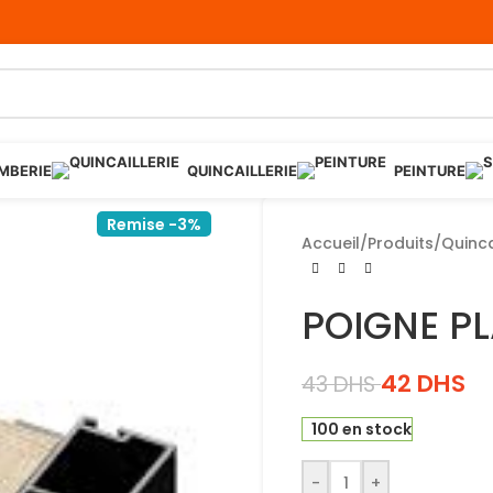
MBERIE
QUINCAILLERIE
PEINTURE
Remise -3%
Accueil
/
Produits
/
Quinca
POIGNE P
42
DHS
43
DHS
100 en stock
-
+