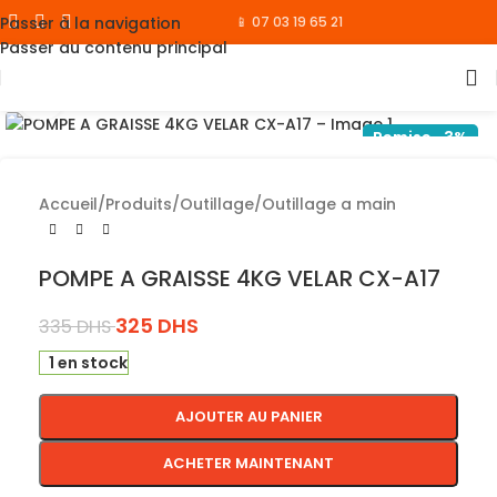
Passer à la navigation
📱 07 03 19 65 21
Passer au contenu principal
Cliquez pour agrandir
Remise -3%
Accueil
/
Produits
/
Outillage
/
Outillage a main
POMPE A GRAISSE 4KG VELAR CX-A17
325
DHS
335
DHS
1 en stock
AJOUTER AU PANIER
ACHETER MAINTENANT