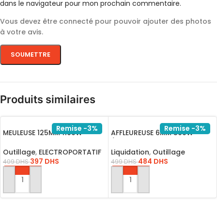
dans le navigateur pour mon prochain commentaire.
Vous devez être connecté pour pouvoir ajouter des photos
à votre avis.
Produits similaires
Remise -3%
Remise -3%
MEULEUSE 125MM 1100W
AFFLEUREUSE 6MM 500W
AG110028
/PLM5002
Outillage
,
ELECTROPORTATIF
Liquidation
,
Outillage
397
DHS
484
DHS
409
DHS
499
DHS
AJOUTER AU PANIER
AJOUTER AU PANIER