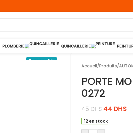
PLOMBERIE
QUINCAILLERIE
PEINTU
Remise -3%
Accueil
/
Produits
/
AUTOM
PORTE MO
0272
44
DHS
45
DHS
12 en stock