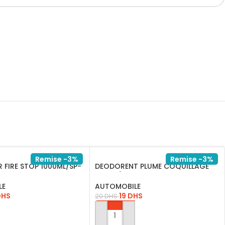
Remise -3%
Remise -3%
 FIRE STOP 1000ML/SP-
DEODORENT PLUME COQUILLAGE
ETOILE/SG-3547
LE
AUTOMOBILE
DHS
19
DHS
20
DHS
AU PANIER
AJOUTER AU PANIER