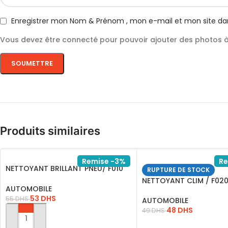
Enregistrer mon Nom & Prénom , mon e-mail et mon site da
Vous devez être connecté pour pouvoir ajouter des photos à 
Produits similaires
Remise -3%
Re
NETTOYANT BRILLANT PNEU/ F010
RUPTURE DE STOCK
FLAMINGO
NETTOYANT CLIM / F02
AUTOMOBILE
53
DHS
55
DHS
AUTOMOBILE
48
DHS
49
DHS
AJOUTER AU PANIER
LIRE LA SUITE