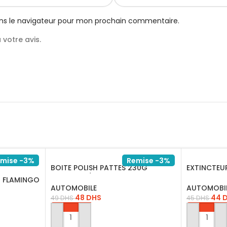
ns le navigateur pour mon prochain commentaire.
votre avis.
mise -3%
Remise -3%
BOITE POLISH PATTES 230G
EXTINCTEUR
FLAMINGO/F041
157
0 FLAMINGO
AUTOMOBILE
AUTOMOBI
48
DHS
44
49
DHS
45
DHS
AJOUTER AU PANIER
AJOUTER 