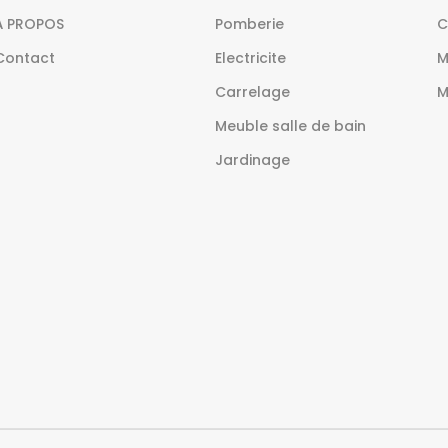
À PROPOS
Pomberie
C
Contact
Electricite
M
Carrelage
M
Meuble salle de bain
Jardinage