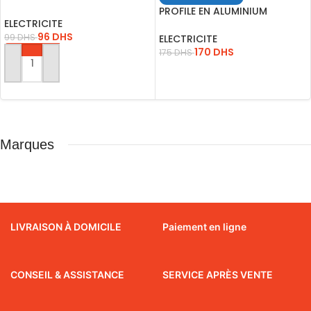
Aparant
PROFILE EN ALUMINIUM
ELECTRICITE
ENCASTRE POUR RUBAN LED
96
DHS
99
DHS
ELECTRICITE
170
DHS
175
DHS
AJOUTER AU PANIER
LIRE LA SUITE
Marques
LIVRAISON À DOMICILE
Paiement en ligne
CONSEIL & ASSISTANCE
SERVICE APRÈS VENTE