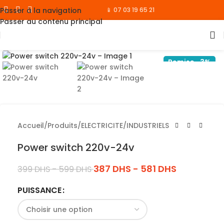
Passer à la navigation
📱 07 03 19 65 21
Passer au contenu principal
Cliquez pour agrandir
Remise -3%
Accueil
/
Produits
/
ELECTRICITE
/
INDUSTRIELS
Power switch 220v-24v
387
DHS
-
581
DHS
399
DHS
-
599
DHS
PUISSANCE