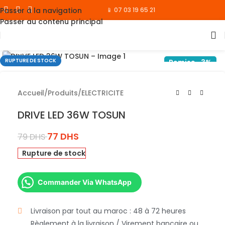
Passer à la navigation
📱 07 03 19 65 21
Passer au contenu principal
Cliquez pour agrandir
RUPTURE DE STOCK
Remise -3%
Accueil
/
Produits
/
ELECTRICITE
DRIVE LED 36W TOSUN
77
DHS
79
DHS
Rupture de stock
Commander Via WhatsApp
Livraison par tout au maroc : 48 à 72 heures
Règlement à la livraison / Virement bancaire ou