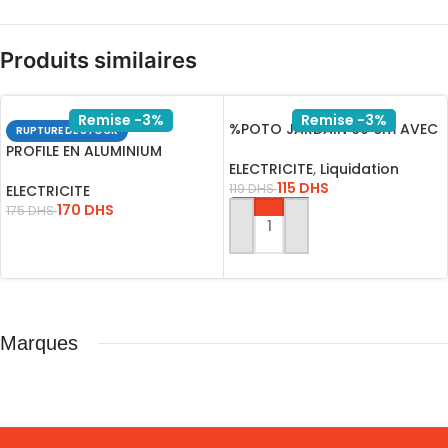
Produits similaires
Remise -3%
Remise -3%
%POTO JARDAIN 60 cm AVEC
RUPTURE DE STOCK
LAMPE E27 201212
PROFILE EN ALUMINIUM
ELECTRICITE
,
Liquidation
ENCASTRE POUR RUBAN LED
115
DHS
119
DHS
ELECTRICITE
170
DHS
175
DHS
AJOUTER AU PANIER
LIRE LA SUITE
Marques