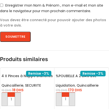
Enregistrer mon Nom & Prénom , mon e-mail et mon site
dans le navigateur pour mon prochain commentaire.
Vous devez être connecté pour pouvoir ajouter des photos
à votre avis.
Produits similaires
Remise -3%
Remise -3%
4 X Pinces à Nappe Blanches
%POUBELLE A 2 BAC 20L
6,5 cm Pince Table Accroche
Clip
Liquidation
,
Quincaillerie
Quincaillerie
,
SECURITE
170
DHS
18
DHS
175
DHS
19
DHS
AJOUTER AU PANIER
AJOUTER AU PANIER