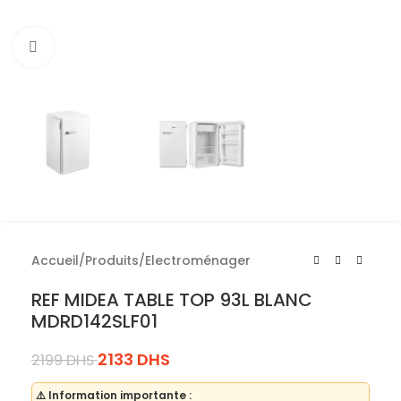
Cliquez pour agrandir
Accueil
/
Produits
/
Electroménager
REF MIDEA TABLE TOP 93L BLANC
MDRD142SLF01
2133
DHS
2199
DHS
⚠️ Information importante :