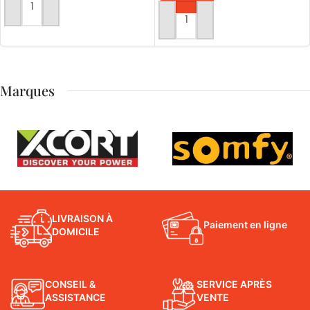
AJOUTER AU PANIER
AJOUTER AU PANIER
Marques
LIVRAISON À
Paiement en ligne
DOMICILE
CONSEIL &
SERVICE APRÈS
ASSISTANCE
VENTE