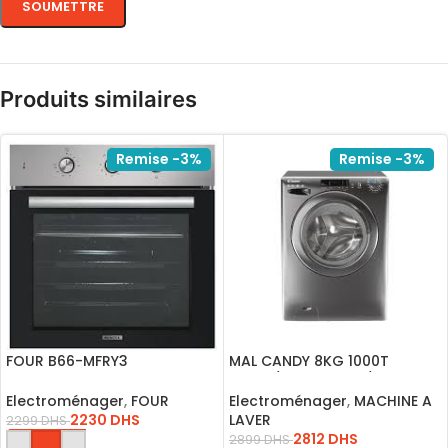
Produits similaires
Remise -3%
Remise -3%
FOUR B66-MFRY3
MAL CANDY 8KG 1000T
ENCASTRABLE OPTIONS AIR FR
SILVER/CS1082DGG/1-15
Electroménager
,
FOUR
Electroménager
,
MACHINE A
2230
DHS
LAVER
2299
DHS
2812
DHS
2899
DHS