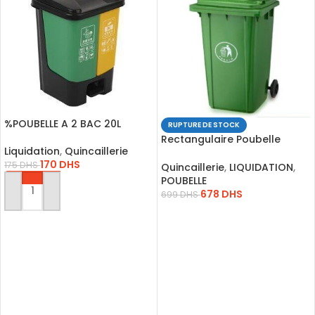
%POUBELLE A 2 BAC 20L
RUPTURE DE STOCK
Rectangulaire Poubelle
Liquidation
,
Quincaillerie
Poubelles Comingle Et
170
DHS
175
DHS
Déchets Recyclables
Quincaillerie
,
LIQUIDATION
,
POUBELLE
678
DHS
699
DHS
AJOUTER AU PANIER
LIRE LA SUITE