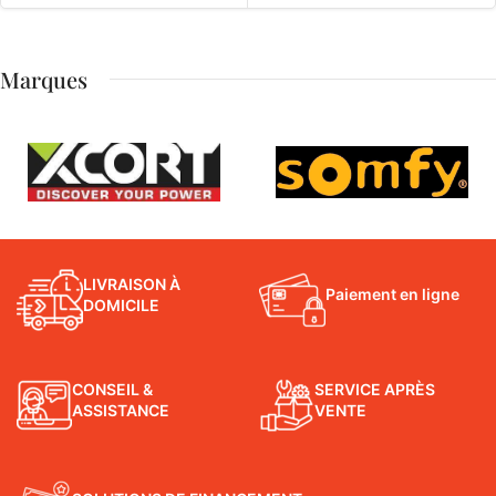
Marques
LIVRAISON À
Paiement en ligne
DOMICILE
CONSEIL &
SERVICE APRÈS
ASSISTANCE
VENTE