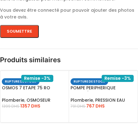
Vous devez être connecté pour pouvoir ajouter des photos
à votre avis.
Produits similaires
Remise -3%
Remise -3%
RUPTURE DE STOCK
RUPTURE DE STOCK
OSMOS 7 ETAPE 75 RO
POMPE PERIPHERIQUE
*VALVITAL*
FLW50L/MN HED52M VPM7508
INGCO
Plomberie
,
OSMOSEUR
Plomberie
,
PRESSION EAU
1357
DHS
767
DHS
1399
DHS
791
DHS
LIRE LA SUITE
LIRE LA SUITE