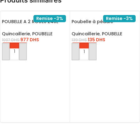
Remise -3%
Remise -3%
POUBELLE A 2 ROUES 240L
Poubelle à pédale
Rubbermaid 15L
Quincaillerie
,
POUBELLE
Quincaillerie
,
POUBELLE
977
DHS
135
DHS
1007
DHS
139
DHS
AJOUTER AU PANIER
AJOUTER AU PANIER