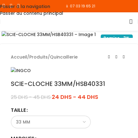
Passer à la navigation
📱 07 03 19 65 21
Passer au contenu principal
Cliquez pour agrandir
Remise -3%
Accueil
/
Produits
/
Quincaillerie
SCIE-CLOCHE 33MM/HSB40331
24
DHS
-
44
DHS
25
DHS
-
45
DHS
TAILLE