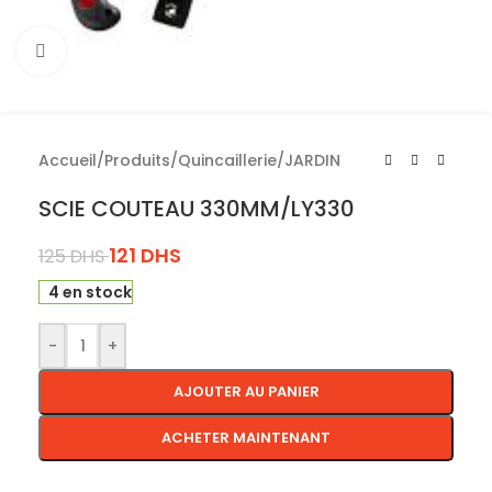
Cliquez pour agrandir
Accueil
/
Produits
/
Quincaillerie
/
JARDIN
SCIE COUTEAU 330MM/LY330
121
DHS
125
DHS
4 en stock
-
+
AJOUTER AU PANIER
ACHETER MAINTENANT