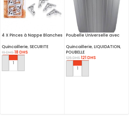
4 X Pinces à Nappe Blanches
Poubelle Universelle avec
6,5 cm Pince Table Accroche
Couvercle Hermétique
Clip
Quincaillerie
,
SECURITE
Quincaillerie
,
LIQUIDATION
,
18
DHS
POUBELLE
19
DHS
121
DHS
125
DHS
AJOUTER AU PANIER
AJOUTER AU PANIER