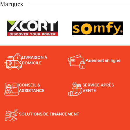
Marques
LIVRAISON À
Paiement en ligne
DOMICILE
CONSEIL &
SERVICE APRÈS
ASSISTANCE
VENTE
SOLUTIONS DE FINANCEMENT