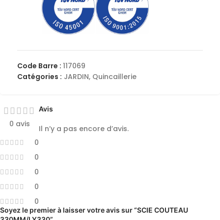
Code Barre :
117069
Catégories :
JARDIN
,
Quincaillerie
Avis
0 avis
Il n’y a pas encore d’avis.
0
0
0
0
0
Soyez le premier à laisser votre avis sur “SCIE COUTEAU
330MM/LY330”