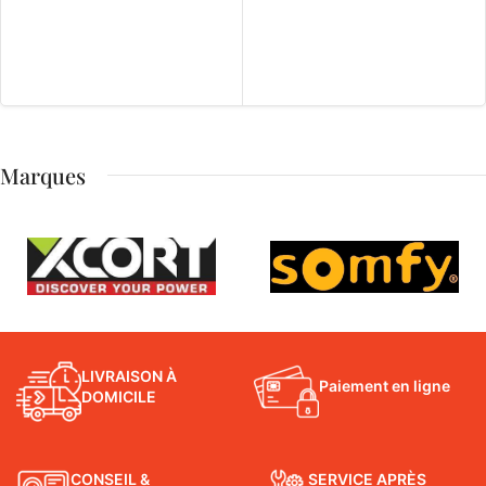
Marques
LIVRAISON À
Paiement en ligne
DOMICILE
CONSEIL &
SERVICE APRÈS