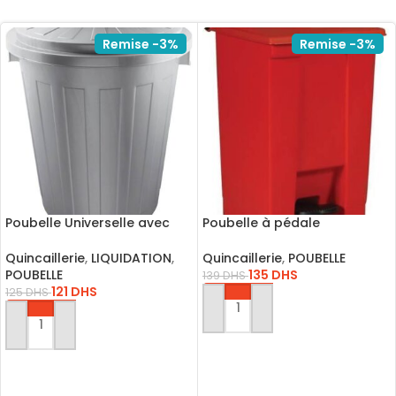
Remise -3%
Remise -3%
Poubelle Universelle avec
Poubelle à pédale
Couvercle Hermétique
Rubbermaid 15L
Quincaillerie
,
LIQUIDATION
,
Quincaillerie
,
POUBELLE
POUBELLE
135
DHS
139
DHS
121
DHS
125
DHS
AJOUTER AU PANIER
AJOUTER AU PANIER