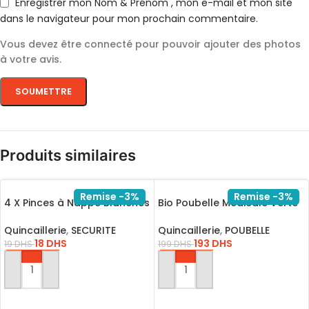
Enregistrer mon Nom & Prénom , mon e-mail et mon site
dans le navigateur pour mon prochain commentaire.
Vous devez être connecté pour pouvoir ajouter des photos
à votre avis.
Produits similaires
Remise -3%
Remise -3%
4 X Pinces à Nappe Blanches
Bio Poubelle Médicale Verte
6,5 cm Pince Table Accroche
En Plastique Pour L’hôpital
Clip
Quincaillerie
,
SECURITE
Quincaillerie
,
POUBELLE
18
DHS
193
DHS
19
DHS
199
DHS
AJOUTER AU PANIER
AJOUTER AU PANIER