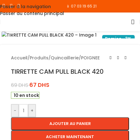
Passer à la navigation
📱 07 03 19 65 21
Passer au contenu principal
Cliquez pour agrandir
Remise -3%
Accueil
/
Produits
/
Quincaillerie
/
POIGNEE
TIRRETTE CAM PULL BLACK 420
67
DHS
69
DHS
10 en stock
-
+
AJOUTER AU PANIER
ACHETER MAINTENANT