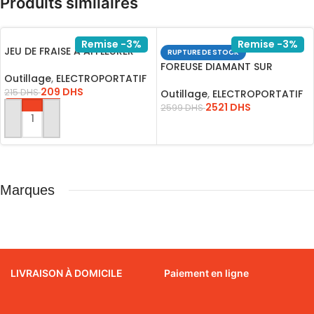
Produits similaires
Remise -3%
Remise -3%
JEU DE FRAISE A AFFLEURER
RUPTURE DE STOCK
8MM/AKRT1211
FOREUSE DIAMANT SUR
Outillage
,
ELECTROPORTATIF
COLONNE 2800W*DDM28001
209
DHS
215
DHS
Outillage
,
ELECTROPORTATIF
2521
DHS
2599
DHS
AJOUTER AU PANIER
LIRE LA SUITE
Marques
LIVRAISON À DOMICILE
Paiement en ligne