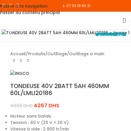
Passer à la navigation
📱 07 03 19 65 21
Passer au contenu principal
Cliquez pour agrandir
Remise -3%
Accueil
/
Produits
/
Outillage
/
Outillage a main
TONDEUSE 40V 2BATT 5AH 460MM
60L/LMLI20186
4267
DHS
4399
DHS
Moteur sans balais
Tension : 40 V (20 V + 20 V)
Vitesse à vide : 2 800 tr/min