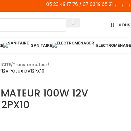
05 23 49 17 76 / 07 03 19 65 21
0
DHS
RE
SANITAIRE
ELECTROMÉNAGE
ICITE
/
Transformateur
/
12V POLUX DV12PX10
MATEUR 100W 12V
12PX10