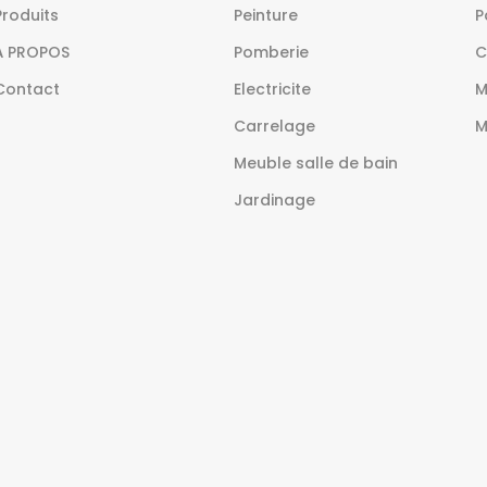
Produits
Peinture
P
À PROPOS
Pomberie
C
Contact
Electricite
M
Carrelage
M
Meuble salle de bain
Jardinage