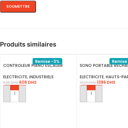
Produits similaires
Remise -3%
Remise
CONTROLEUR PIANO ESCALIER
SONO PORTABLE RECHA
12/24V S1002
A208-07 USB-BLUET-F
ELECTRICITE
,
INDUSTRIELS
ELECTRICITE
,
HAUTS-PA
606
DHS
1386
DHS
625
DHS
1429
DHS
AJOUTER AU PANIER
AJOUTER AU PANIER