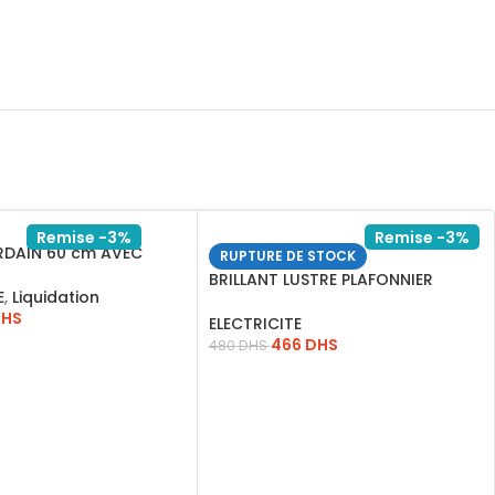
Remise -3%
Remise -3%
DAIN 60 cm AVEC
RUPTURE DE STOCK
201212
BRILLANT LUSTRE PLAFONNIER
E
,
Liquidation
BOSSE ANTIC 5XE14
DHS
ELECTRICITE
466
DHS
480
DHS
AU PANIER
LIRE LA SUITE