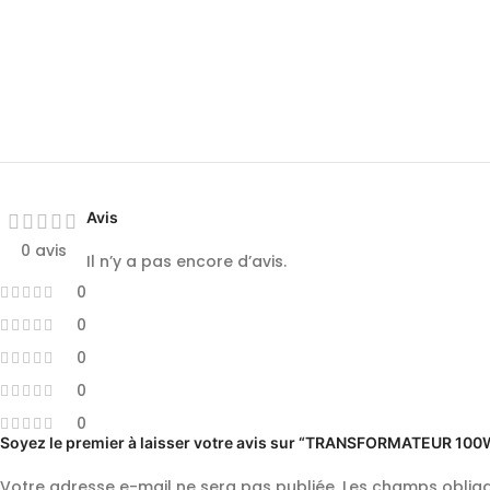
Avis
0 avis
Il n’y a pas encore d’avis.
0
0
0
0
0
Soyez le premier à laisser votre avis sur “TRANSFORMATEUR 1
Votre adresse e-mail ne sera pas publiée.
Les champs obliga