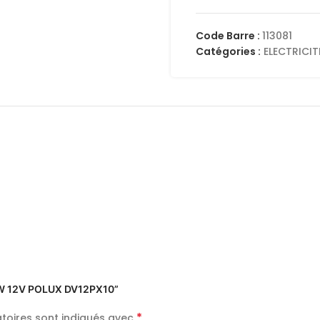
Code Barre :
113081
Catégories :
ELECTRICIT
00W 12V POLUX DV12PX10”
*
toires sont indiqués avec