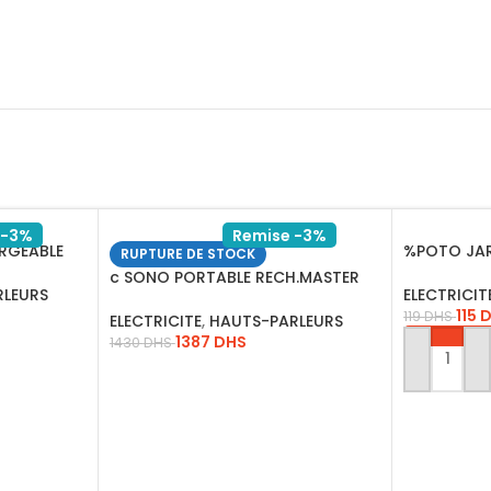
 -3%
Remise -3%
RGEABLE
%POTO JAR
RUPTURE DE STOCK
M-SD
LAMPE E27 
c SONO PORTABLE RECH.MASTER
RLEURS
ELECTRICIT
A15-2 15 USB-SD-FM
115
119
DHS
ELECTRICITE
,
HAUTS-PARLEURS
1387
DHS
1430
DHS
AJOUTER 
LIRE LA SUITE