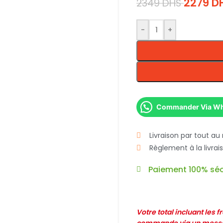
2279
D
2349
DHS
-
+
Commander Via W
Livraison par tout au
Règlement à la livra
Paiement 100% séc
Votre total incluant les 