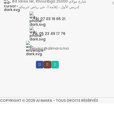
Bd Idriss 1er, Khouribga 25000 شارع مولاي
إدريس الأول ، إقامة 1، حي رياض خريبكة
Tél: 07 03 19 65 21
Fix: 05 23 49 17 76
serveur@alimara.ma
COPYRIGHT © 2026 Al IMARA - TOUS DROITS RÉSÉRVÉS