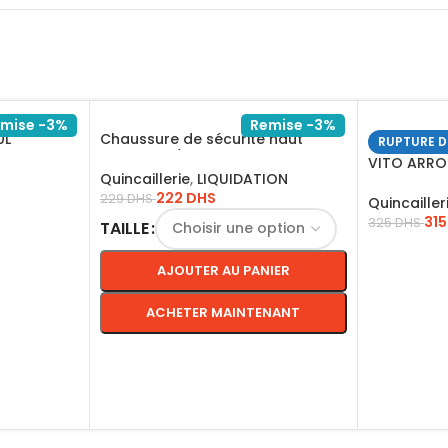
mise -3%
Remise -3%
0L
Chaussure de sécurité haut
RUPTURE D
classique / ITBP41
VITO ARRO
Quincaillerie
,
LIQUIDATION
TREPIED – 
222
DHS
229
DHS
Quincailler
31
325
DHS
TAILLE
LIRE LA SU
AJOUTER AU PANIER
ACHETER MAINTENANT
CHOIX DES OPTIONS