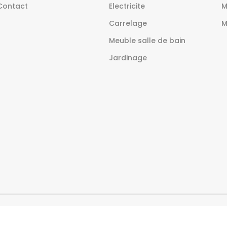
Contact
Electricite
M
Carrelage
M
Meuble salle de bain
Jardinage