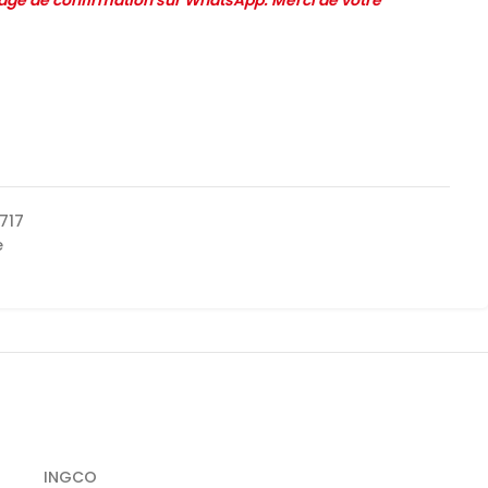
e de confirmation sur WhatsApp. Merci de votre
717
e
INGCO