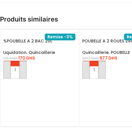
Produits similaires
Remise -3%
Re
%POUBELLE A 2 BAC 20L
POUBELLE A 2 ROUES 24
Liquidation
,
Quincaillerie
Quincaillerie
,
POUBELLE
170
DHS
977
DHS
175
DHS
1007
DHS
AJOUTER AU PANIER
AJOUTER AU PANIER