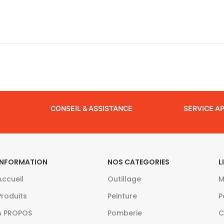
CONSEIL & ASSISTANCE
SERVICE A
INFORMATION
NOS CATEGORIES
L
Accueil
Outillage
M
Produits
Peinture
P
À PROPOS
Pomberie
C