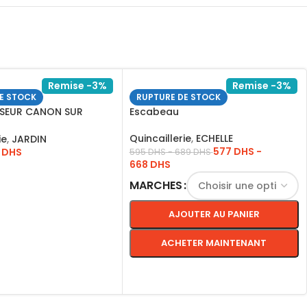
Remise -3%
Remise -3%
E STOCK
RUPTURE DE STOCK
SEUR CANON SUR
Escabeau
VIACTRIA
Quincaillerie
,
ECHELLE
ie
,
JARDIN
577
DHS
-
5
DHS
595
DHS
-
689
DHS
668
DHS
ITE
MARCHES
AJOUTER AU PANIER
ACHETER MAINTENANT
CHOIX DES OPTIONS