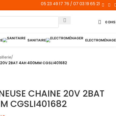
05 23 49 17 76 / 07 03 19 65 21
0
DHS
RE
SANITAIRE
ELECTROMÉNAGE
illerie
/
20V 2BAT 4AH 400MM CGSLI401682
EUSE CHAINE 20V 2BAT
M CGSLI401682