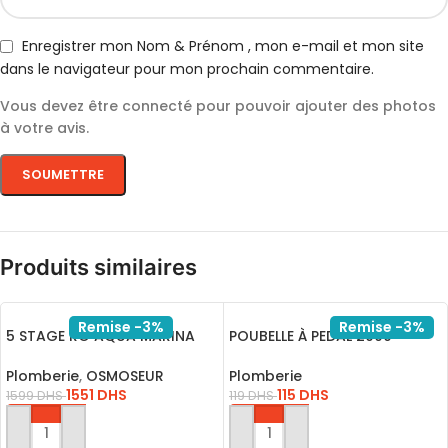
Enregistrer mon Nom & Prénom , mon e-mail et mon site
dans le navigateur pour mon prochain commentaire.
Vous devez être connecté pour pouvoir ajouter des photos
à votre avis.
Produits similaires
Remise -3%
Remise -3%
5 STAGE RO AQUA MARINA
POUBELLE À PEDAL 2000
AVEC MEMBRANE QR-110M
BLANC 4435101
Plomberie
,
OSMOSEUR
Plomberie
1551
DHS
115
DHS
1599
DHS
119
DHS
AJOUTER AU PANIER
AJOUTER AU PANIER