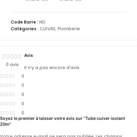
Code Barre :
ND
Catégories :
CUIVRE
,
Plomberie
Avis
0 avis
Il n’y a pas encore d’avis.
0
0
0
0
0
Soyez le premier à laisser votre avis sur “Tube cuiver isolant
20m”
Votre adresse e-mail ne sera pas publiée.
Les champs