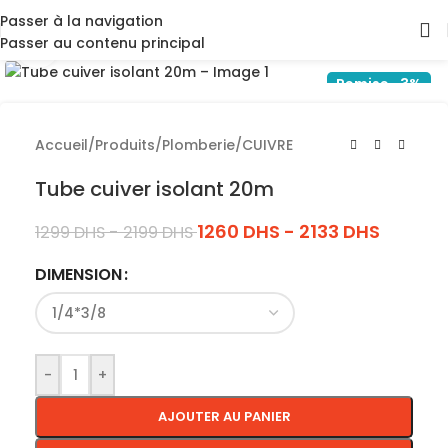
Passer à la navigation
Passer au contenu principal
Cliquez pour agrandir
Remise -3%
Accueil
/
Produits
/
Plomberie
/
CUIVRE
Tube cuiver isolant 20m
1260
DHS
-
2133
DHS
1299
DHS
-
2199
DHS
DIMENSION
-
+
AJOUTER AU PANIER