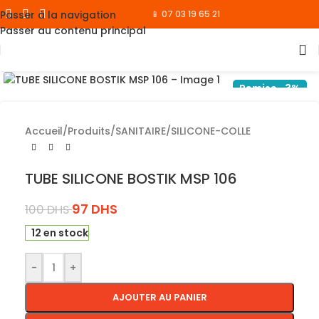
Passer à la navigation
📱 07 03 19 65 21
Passer au contenu principal
Cliquez pour agrandir
Remise -3%
Accueil
/
Produits
/
SANITAIRE
/
SILICONE-COLLE
TUBE SILICONE BOSTIK MSP 106
97
DHS
100
DHS
12 en stock
-
+
AJOUTER AU PANIER