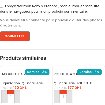
Enregistrer mon Nom & Prénom , mon e-mail et mon site
dans le navigateur pour mon prochain commentaire.
Vous devez être connecté pour pouvoir ajouter des photos
à votre avis.
Produits similaires
Remise -3%
Remise -3%
%POUBELLE A 2 BAC 20L
POUBELLE A 2 ROUES 240L
Liquidation
,
Quincaillerie
Quincaillerie
,
POUBELLE
170
DHS
977
DHS
175
DHS
1007
DHS
AJOUTER AU PANIER
AJOUTER AU PANIER