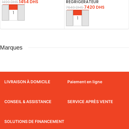
1454
DHS
REGRIGERATEUR
1499
DHS
7420
DHS
7649
DHS
AJOUTER AU PANIER
AJOUTER AU PANIER
Marques
LIVRAISON À DOMICILE
Paiement en ligne
CONSEIL & ASSISTANCE
SERVICE APRÈS VENTE
SOLUTIONS DE FINANCEMENT