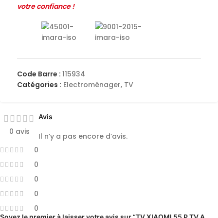
votre confiance !
Code Barre :
115934
Catégories :
Electroménager
,
TV
Avis
0 avis
Il n’y a pas encore d’avis.
0
0
0
0
0
Soyez le premier à laisser votre avis sur “TV XIAOMI 55 P TV A