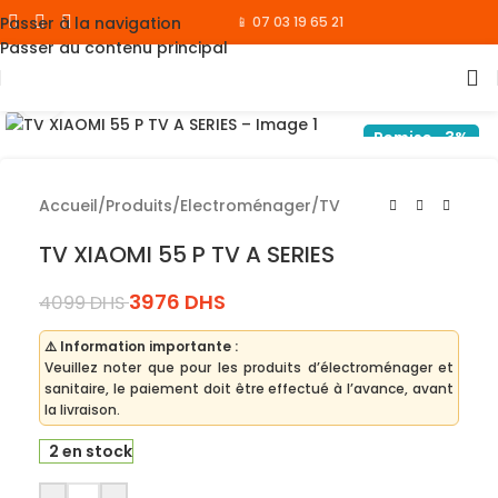
Passer à la navigation
📱 07 03 19 65 21
Passer au contenu principal
Cliquez pour agrandir
Remise -3%
Accueil
/
Produits
/
Electroménager
/
TV
TV XIAOMI 55 P TV A SERIES
3976
DHS
4099
DHS
⚠️ Information importante :
Veuillez noter que pour les produits d’électroménager et
sanitaire, le paiement doit être effectué à l’avance, avant
la livraison.
2 en stock