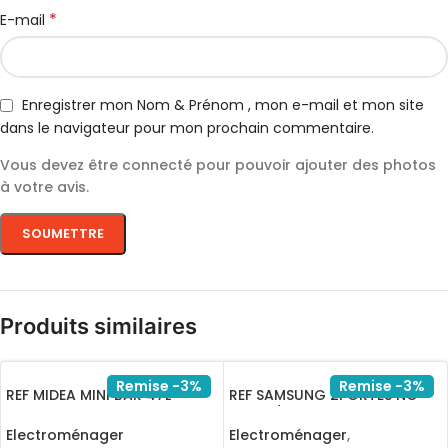
*
E-mail
Enregistrer mon Nom & Prénom , mon e-mail et mon site
dans le navigateur pour mon prochain commentaire.
Vous devez être connecté pour pouvoir ajouter des photos
à votre avis.
Produits similaires
Remise -3%
Remise -3%
REF MIDEA MINI BAR 47L
REF SAMSUNG 2PORTES NO-
BLANC MDRD86SLF01
FROST/RT38CG6400S9MA
Electroménager
Electroménager
,