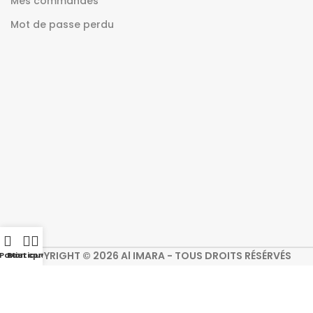
Mes commandes
Mot de passe perdu
COPYRIGHT © 2026 Al IMARA - TOUS DROITS RÉSÉRVÉS
Panier
Boutique
Mon compte