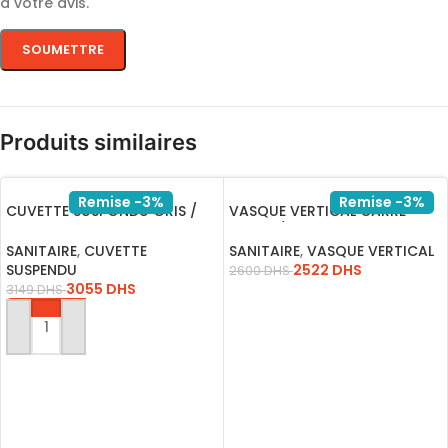
à votre avis.
Produits similaires
Remise -3%
Remise -3%
CUVETTE SUSPONDU GRIS /
VASQUE VERTICAL CARRE
B2330MDH
LATINA/15.081.0004
SANITAIRE
,
CUVETTE
SANITAIRE
,
VASQUE VERTICAL
SUSPENDU
2522
DHS
2600
DHS
3055
DHS
3149
DHS
AJOUTER AU PANIER
AJOUTER AU PANIER