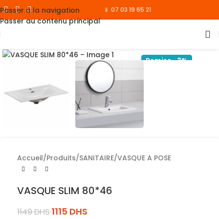
Passer à la navigation
📱 07 03 19 65 21
Passer au contenu principal
Cliquez pour agrandir
Remise -3%
Accueil
/
Produits
/
SANITAIRE
/
VASQUE A POSE
VASQUE SLIM 80*46
1115
DHS
1149
DHS