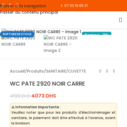
Passer à la navigation
📱 07 03 19 65 21
Passer au contenu principal
Cliquez pour agrandir
RUPTURE DE STOCK
Remise -3%
Accueil
/
Produits
/
SANITAIRE
/
CUVETTE
WC PATE 2920 NOIR CARRE
4073
DHS
4199
DHS
⚠️ Information importante :
Veuillez noter que pour les produits d’électroménager et
sanitaire, le paiement doit être effectué à l’avance, avant
la livraison.