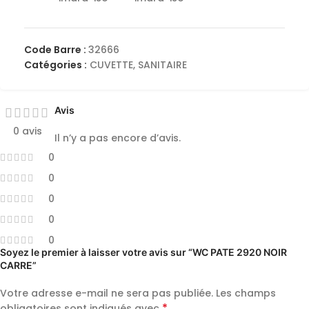
Code Barre :
32666
Catégories :
CUVETTE
,
SANITAIRE
Avis
0 avis
Il n’y a pas encore d’avis.
0
0
0
0
0
Soyez le premier à laisser votre avis sur “WC PATE 2920 NOIR
CARRE”
Votre adresse e-mail ne sera pas publiée.
Les champs
*
obligatoires sont indiqués avec