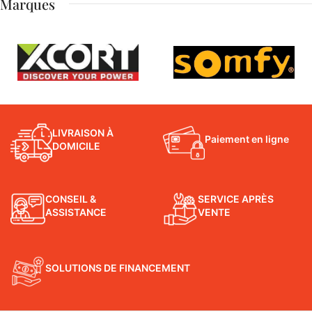
Marques
LIVRAISON À
Paiement en ligne
DOMICILE
CONSEIL &
SERVICE APRÈS
ASSISTANCE
VENTE
SOLUTIONS DE FINANCEMENT