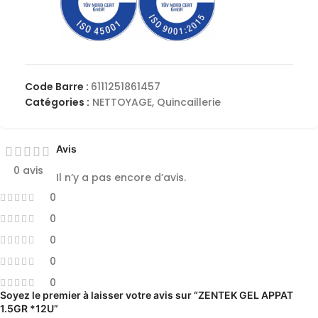
Code Barre :
6111251861457
Catégories :
NETTOYAGE
,
Quincaillerie
Avis
0 avis
Il n’y a pas encore d’avis.
0
0
0
0
0
Soyez le premier à laisser votre avis sur “ZENTEK GEL APPAT
1.5GR *12U”