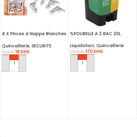
4 X Pinces à Nappe Blanches
%POUBELLE A 2 BAC 20L
6,5 cm Pince Table Accroche
Clip
Liquidation
,
Quincaillerie
Quincaillerie
,
SECURITE
170
DHS
18
DHS
175
DHS
19
DHS
AJOUTER AU PANIER
AJOUTER AU PANIER