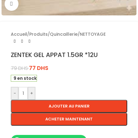
Cliquez pour agrandir
Accueil
/
Produits
/
Quincaillerie
/
NETTOYAGE
ZENTEK GEL APPAT 1.5GR *12U
77
DHS
79
DHS
9 en stock
-
+
AJOUTER AU PANIER
ACHETER MAINTENANT