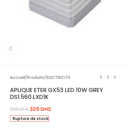
Cliquez pour agrandir
Accueil
/
Produits
/
ELECTRICITE
APLIQUE ETER GX53 LED 10W GREY
DS1.560.LXD1K
325
DHS
335
DHS
Rupture de stock