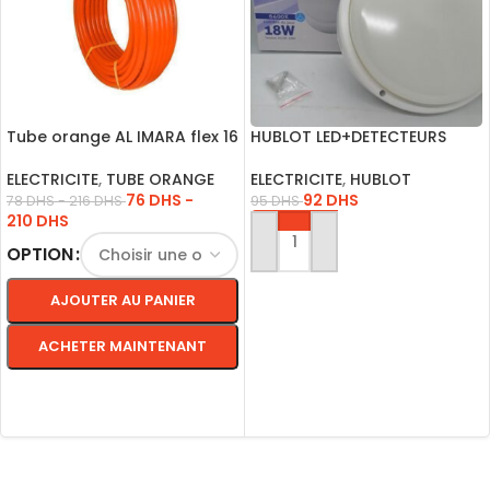
Tube orange AL IMARA flex 16
HUBLOT LED+DETECTEURS
50M 1P
ROND BLANC 18W L.BLANC
IP54
ELECTRICITE
,
TUBE ORANGE
ELECTRICITE
,
HUBLOT
76
DHS
-
92
DHS
78
DHS
-
216
DHS
95
DHS
210
DHS
AJOUTER AU PANIER
OPTION
AJOUTER AU PANIER
ACHETER MAINTENANT
CHOIX DES OPTIONS