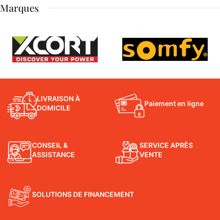
Marques
LIVRAISON À
Paiement en ligne
DOMICILE
CONSEIL &
SERVICE APRÈS
ASSISTANCE
VENTE
SOLUTIONS DE FINANCEMENT