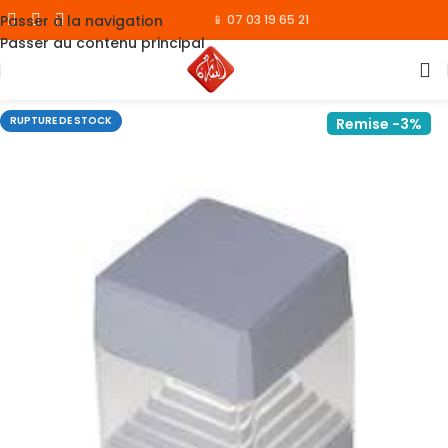
Passer à la navigation
📱 07 03 19 65 21
Passer au contenu principal
RUPTURE DE STOCK
Remise -3%