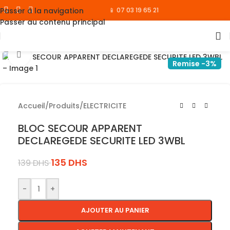
Passer à la navigation
📱 07 03 19 65 21
Passer au contenu principal
Cliquez pour agrandir
Remise -3%
Accueil
/
Produits
/
ELECTRICITE
BLOC SECOUR APPARENT
DECLAREGEDE SECURITE LED 3WBL
135
DHS
139
DHS
-
+
AJOUTER AU PANIER