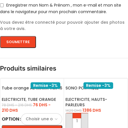
Enregistrer mon Nom & Prénom , mon e-mail et mon site
dans le navigateur pour mon prochain commentaire.
Vous devez être connecté pour pouvoir ajouter des photos
à votre avis.
Produits similaires
Remise -3%
Remise -3%
Tube orange AL IMARA flex 16
SONO PORTABLE
50M 1P
RECHARGEABLE A208-07
USB-BLUET-FM-SD
ELECTRICITE
,
TUBE ORANGE
ELECTRICITE
,
HAUTS-
76
DHS
-
PARLEURS
78
DHS
-
216
DHS
210
DHS
1386
DHS
1429
DHS
OPTION
AJOUTER AU PANIER