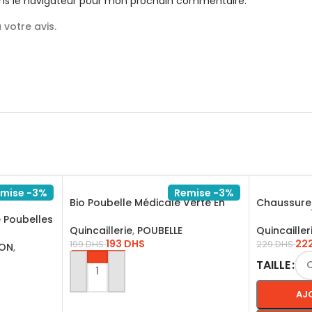
ns le navigateur pour mon prochain commentaire.
votre avis.
mise -3%
Remise -3%
Bio Poubelle Médicale Verte En
Chaussure 
Plastique Pour L’hôpital
classique /
 Poubelles
Quincaillerie
,
POUBELLE
Quincailler
ecyclables
193
DHS
22
199
DHS
229
DHS
ION
,
TAILLE
AJOUTER AU PANIER
AJ