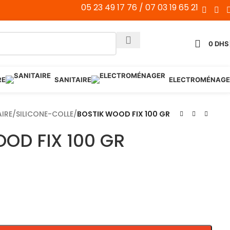
05 23 49 17 76 / 07 03 19 65 21
0
DHS
RE
SANITAIRE
ELECTROMÉNAGE
AIRE
/
SILICONE-COLLE
/
BOSTIK WOOD FIX 100 GR
OD FIX 100 GR