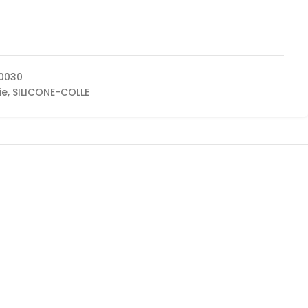
0030
ie
,
SILICONE-COLLE