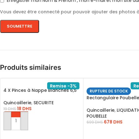
Enregistrer mon Nom & Prénom , mon e-mail et mon site da
Vous devez être connecté pour pouvoir ajouter des photos à 
Produits similaires
Remise -3%
Re
4 X Pinces à Nappe Blanches 6,5
RUPTURE DE STOCK
cm Pince Table Accroche Clip
Rectangulaire Poubelle
Quincaillerie
,
SECURITE
Comingle Et Déchets R
18
DHS
19
DHS
Quincaillerie
,
LIQUIDAT
POUBELLE
678
DHS
699
DHS
AJOUTER AU PANIER
LIRE LA SUITE