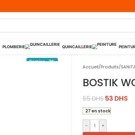
PLOMBERIE
QUINCAILLERIE
PEINTU
Remise -3%
Accueil
/
Produits
/
SANIT
BOSTIK WO
53
DHS
55
DHS
27 en stock
-
+