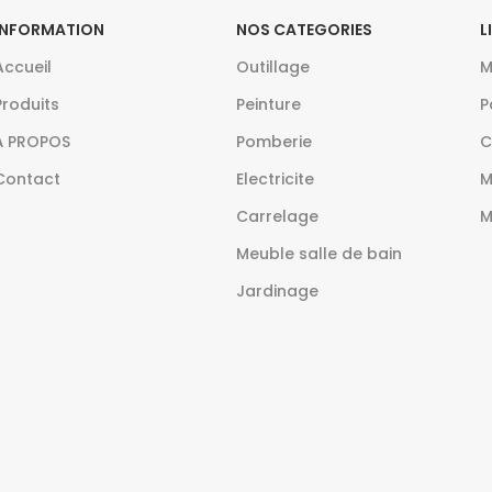
INFORMATION
NOS CATEGORIES
L
Accueil
Outillage
M
Produits
Peinture
P
À PROPOS
Pomberie
C
Contact
Electricite
M
Carrelage
M
Meuble salle de bain
Jardinage