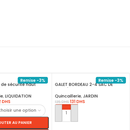
Remise -3%
Remise -3%
de sécurité haut
GALET BORDEAU 2-4 SAC DE
 ITBP41
20KG/GR2420
ie
,
LIQUIDATION
Quincaillerie
,
JARDIN
2
DHS
131
DHS
135
DHS
AJOUTER AU PANIER
OUTER AU PANIER