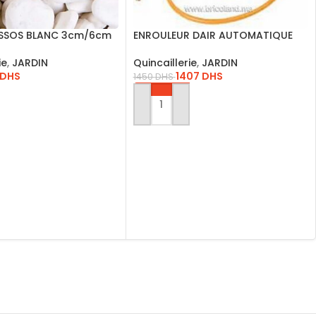
SSOS BLANC 3cm/6cm
ENROULEUR DAIR AUTOMATIQUE
15M 73159 TOLSEN
ie
,
JARDIN
Quincaillerie
,
JARDIN
DHS
1407
DHS
1450
DHS
AU PANIER
AJOUTER AU PANIER