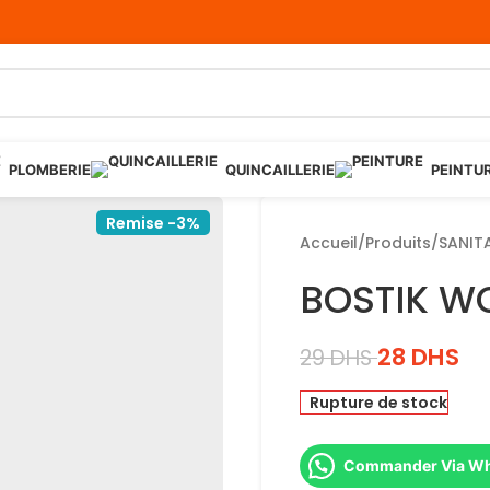
PLOMBERIE
QUINCAILLERIE
PEINTU
Remise -3%
Accueil
/
Produits
/
SANIT
BOSTIK WO
28
DHS
29
DHS
Rupture de stock
Commander Via W