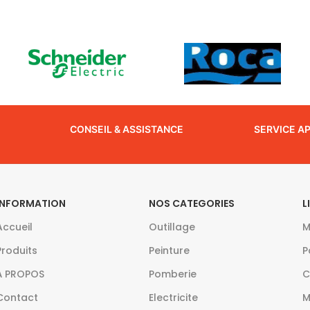
CONSEIL & ASSISTANCE
SERVICE A
INFORMATION
NOS CATEGORIES
L
Accueil
Outillage
M
Produits
Peinture
P
À PROPOS
Pomberie
C
Contact
Electricite
M