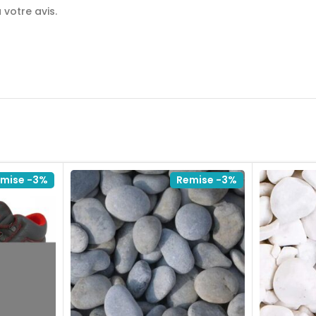
votre avis.
mise -3%
Remise -3%