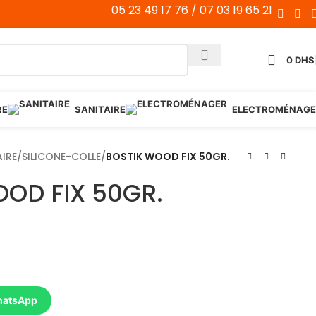
05 23 49 17 76 / 07 03 19 65 21
0
DHS
RE
SANITAIRE
ELECTROMÉNAGE
AIRE
/
SILICONE-COLLE
/
BOSTIK WOOD FIX 50GR.
OD FIX 50GR.
hatsApp