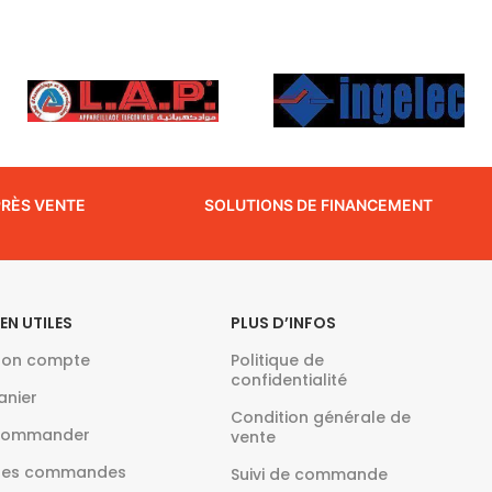
PRÈS VENTE
SOLUTIONS DE FINANCEMENT
IEN UTILES
PLUS D’INFOS
on compte
Politique de
confidentialité
anier
Condition générale de
ommander
vente
es commandes
Suivi de commande