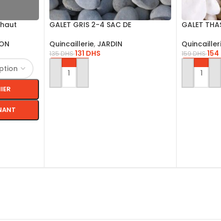
 haut
GALET GRIS 2-4 SAC DE
GALET THA
18KG/GG2420
(18 Kg)
ION
Quincaillerie
,
JARDIN
Quincailler
131
DHS
154
135
DHS
159
DHS
AJOUTER AU PANIER
AJOUTER 
IER
NANT