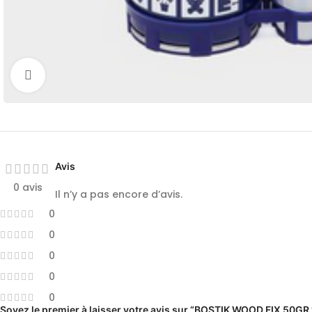
Cliquez pour agrandir
Avis
0 avis
Il n’y a pas encore d’avis.
0
0
0
0
0
Soyez le premier à laisser votre avis sur “BOSTIK WOOD FIX 50GR.