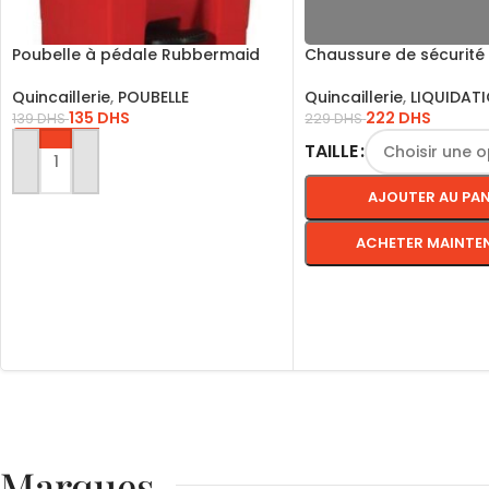
Poubelle à pédale Rubbermaid
Chaussure de sécurité
15L
classique / ITBP41
Quincaillerie
,
POUBELLE
Quincaillerie
,
LIQUIDAT
135
DHS
222
DHS
139
DHS
229
DHS
TAILLE
AJOUTER AU PANIER
AJOUTER AU PAN
ACHETER MAINTE
CHOIX DES OPTIONS
Marques