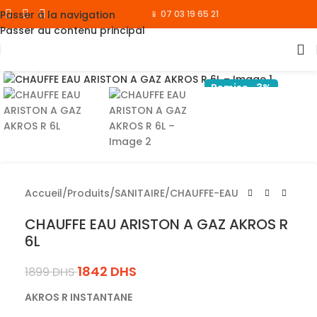
Passer à la navigation
📱 07 03 19 65 21
Passer au contenu principal
Cliquez pour agrandir
Remise -3%
Accueil
/
Produits
/
SANITAIRE
/
CHAUFFE-EAU
CHAUFFE EAU ARISTON A GAZ AKROS R
6L
1842
DHS
1899
DHS
AKROS R INSTANTANE