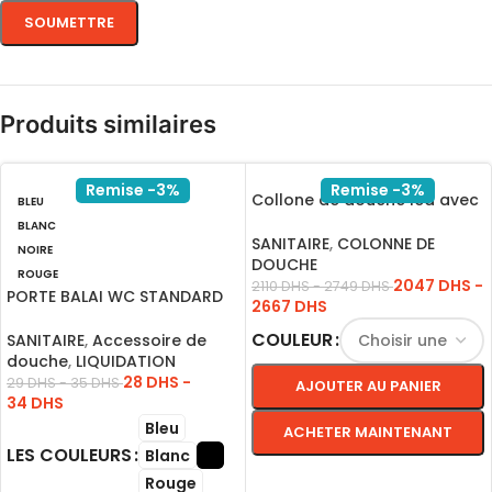
Produits similaires
Remise -3%
Remise -3%
Collone de douche led avec
BLEU
écrans doré – Blanc
BLANC
SANITAIRE
,
COLONNE DE
NOIRE
DOUCHE
ROUGE
2047
DHS
-
2110
DHS
-
2749
DHS
PORTE BALAI WC STANDARD
2667
DHS
ROUGE
COULEUR
SANITAIRE
,
Accessoire de
douche
,
LIQUIDATION
28
DHS
-
29
DHS
-
35
DHS
AJOUTER AU PANIER
34
DHS
Bleu
ACHETER MAINTENANT
LES COULEURS
Blanc
Rouge