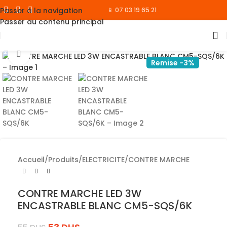
Passer à la navigation
📱 07 03 19 65 21
Passer au contenu principal
Cliquez pour agrandir
Remise -3%
Accueil
/
Produits
/
ELECTRICITE
/
CONTRE MARCHE
CONTRE MARCHE LED 3W
ENCASTRABLE BLANC CM5-SQS/6K