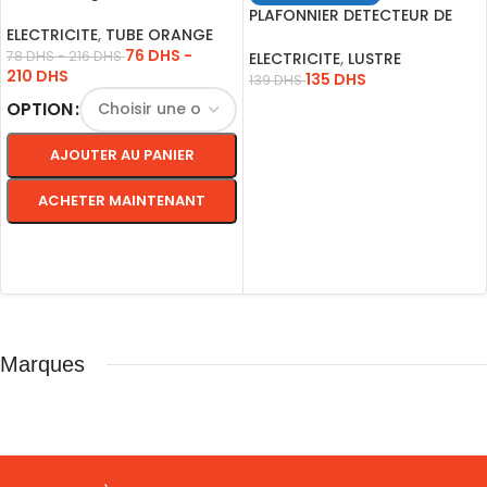
50M 1P
PLAFONNIER DETECTEUR DE
ELECTRICITE
,
TUBE ORANGE
MOUVEMENT IP20 15W
76
DHS
-
78
DHS
-
216
DHS
ELECTRICITE
,
LUSTRE
210
DHS
135
DHS
139
DHS
OPTION
LIRE LA SUITE
AJOUTER AU PANIER
ACHETER MAINTENANT
CHOIX DES OPTIONS
Marques