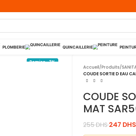
PLOMBERIE
QUINCAILLERIE
PEINTU
Remise -3%
Accueil
/
Produits
/
SANIT
COUDE SORTIE D EAU CA
COUDE SO
MAT SAR5
247
DHS
255
DHS