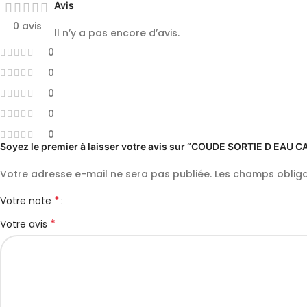
Avis
0 avis
Il n’y a pas encore d’avis.
0
0
0
0
0
Soyez le premier à laisser votre avis sur “COUDE SORTIE D EAU
Votre adresse e-mail ne sera pas publiée.
Les champs obliga
*
Votre note
*
Votre avis