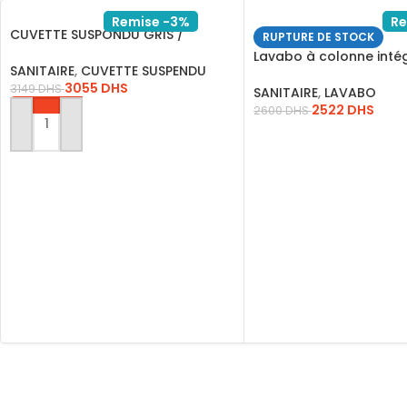
Remise -3%
Re
CUVETTE SUSPONDU GRIS /
RUPTURE DE STOCK
B2330MDH
Lavabo à colonne inté
SANITAIRE
,
CUVETTE SUSPENDU
moderne Simple
3055
DHS
3149
DHS
SANITAIRE
,
LAVABO
2522
DHS
2600
DHS
AJOUTER AU PANIER
LIRE LA SUITE