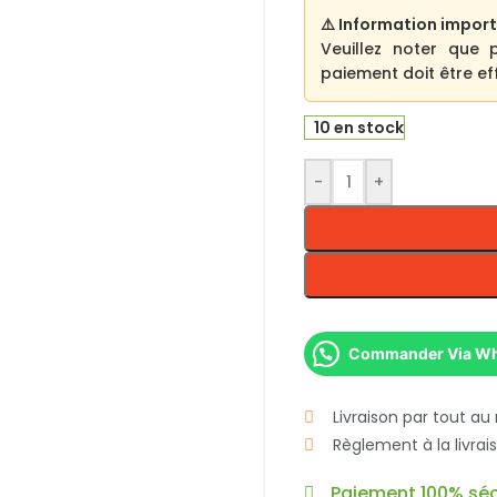
⚠️ Information import
Veuillez noter que 
paiement doit être eff
10 en stock
-
+
Commander Via W
Livraison par tout au
Règlement à la livra
Paiement 100% séc