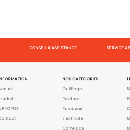
CONSEIL & ASSISTANCE
SERVICE A
INFORMATION
NOS CATEGORIES
L
Accueil
Outillage
M
Produits
Peinture
P
À PROPOS
Pomberie
C
Contact
Electricite
M
Carrelage
M