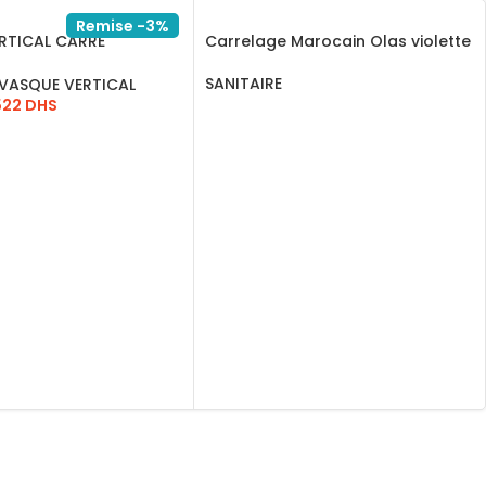
Remise -3%
RTICAL CARRE
Carrelage Marocain Olas violette
081.0004
SANITAIRE
VASQUE VERTICAL
522
DHS
LIRE LA SUITE
AU PANIER