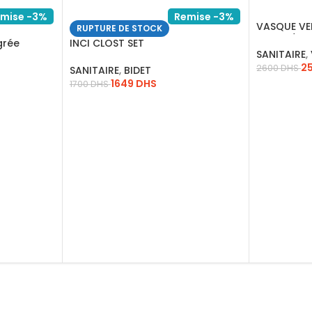
mise -3%
Remise -3%
VASQUE VE
RUPTURE DE STOCK
LATINA/15.
grée
INCI CLOST SET
SANITAIRE
,
2
2600
DHS
SANITAIRE
,
BIDET
1649
DHS
1700
DHS
AJOUTER 
LIRE LA SUITE