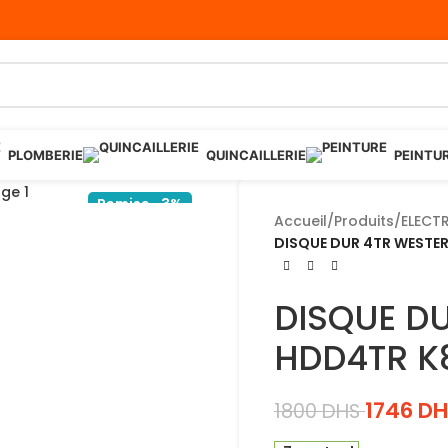
PLOMBERIE
QUINCAILLERIE
PEINTU
Remise -3%
Accueil
/
Produits
/
ELECTR
DISQUE DUR 4TR WESTE
DISQUE DU
HDD4TR K
1746
DH
1800
DHS