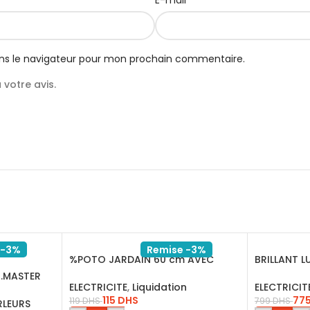
E-mail
ns le navigateur pour mon prochain commentaire.
votre avis.
 -3%
Remise -3%
%POTO JARDAIN 60 cm AVEC
BRILLANT L
LAMPE E27 201212
8XE14
H.MASTER
ELECTRICITE
,
Liquidation
ELECTRICIT
115
DHS
77
119
DHS
799
DHS
RLEURS