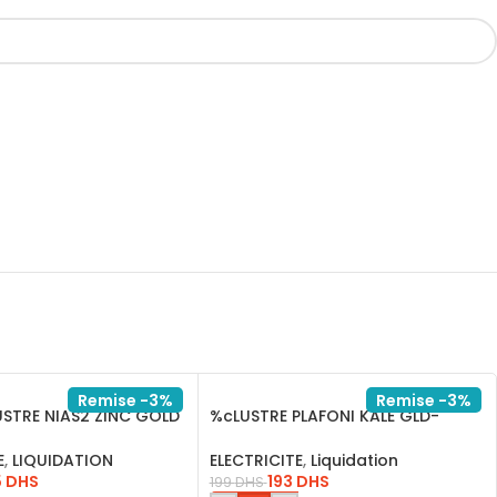
Remise -3%
Remise -3%
USTRE NIAS2 ZINC GOLD
%cLUSTRE PLAFONI KALE GLD-
COFFE 6* INHK14511S20
E
,
LIQUIDATION
ELECTRICITE
,
Liquidation
5
DHS
193
DHS
199
DHS