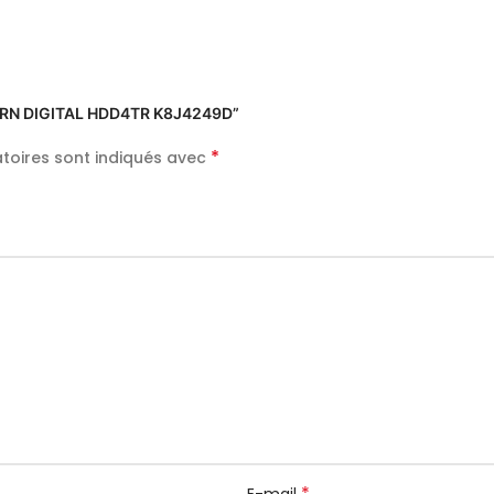
STERN DIGITAL HDD4TR K8J4249D”
*
toires sont indiqués avec
*