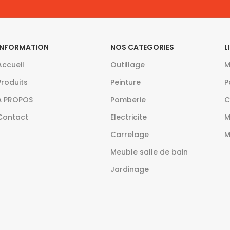
INFORMATION
NOS CATEGORIES
L
Accueil
Outillage
M
Produits
Peinture
P
À PROPOS
Pomberie
C
Contact
Electricite
M
Carrelage
M
Meuble salle de bain
Jardinage