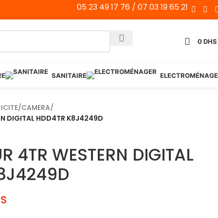
05 23 49 17 76 / 07 03 19 65 21
0
DHS
RE
SANITAIRE
ELECTROMÉNAGE
ICITE
/
CAMERA
/
RN DIGITAL HDD4TR K8J4249D
R 4TR WESTERN DIGITAL
8J4249D
S