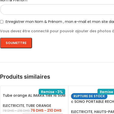
Nom & Prénom
Enregistrer mon Nom & Prénom , mon e-mail et mon site da
Vous devez être connecté pour pouvoir ajouter des photos à 
Produits similaires
Remise -3%
Remise
Tube orange AL IMARA flex 16 50M
RUPTURE DE STOCK
1P
c SONO PORTABLE REC
ELECTRICITE
,
TUBE ORANGE
A15-2 15 USB-SD-FM
76
DHS
-
210
DHS
78
DHS
-
216
DHS
ELECTRICITE
,
HAUTS-PA