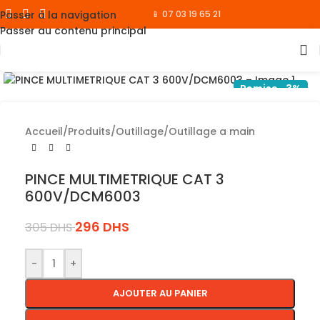
Passer à la navigation
📱 07 03 19 65 21
Passer au contenu principal
Cliquez pour agrandir
Remise -3%
Accueil
/
Produits
/
Outillage
/
Outillage a main
PINCE MULTIMETRIQUE CAT 3
600V/DCM6003
296
DHS
305
DHS
-
+
AJOUTER AU PANIER