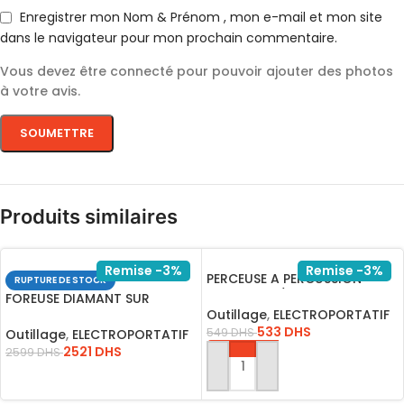
Enregistrer mon Nom & Prénom , mon e-mail et mon site
dans le navigateur pour mon prochain commentaire.
Vous devez être connecté pour pouvoir ajouter des photos
à votre avis.
Produits similaires
Remise -3%
Remise -3%
PERCEUSE A PERCUSSION
RUPTURE DE STOCK
13MM1100W/ID11008
FOREUSE DIAMANT SUR
Outillage
,
ELECTROPORTATIF
COLONNE 2800W*DDM28001
533
DHS
549
DHS
Outillage
,
ELECTROPORTATIF
2521
DHS
2599
DHS
AJOUTER AU PANIER
LIRE LA SUITE