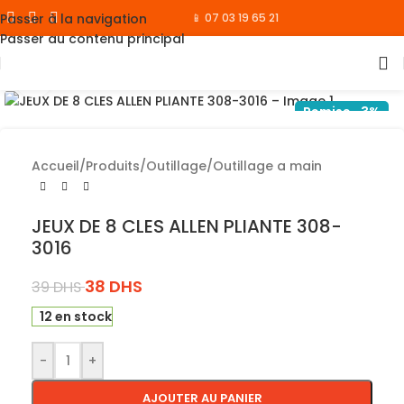
Passer à la navigation
📱 07 03 19 65 21
Passer au contenu principal
Cliquez pour agrandir
Remise -3%
Accueil
/
Produits
/
Outillage
/
Outillage a main
JEUX DE 8 CLES ALLEN PLIANTE 308-
3016
38
DHS
39
DHS
12 en stock
-
+
AJOUTER AU PANIER