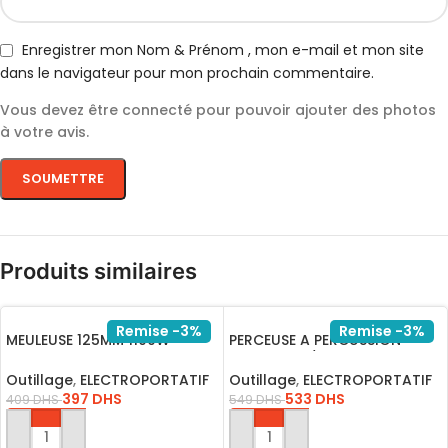
Enregistrer mon Nom & Prénom , mon e-mail et mon site
dans le navigateur pour mon prochain commentaire.
Vous devez être connecté pour pouvoir ajouter des photos
à votre avis.
Produits similaires
Remise -3%
Remise -3%
MEULEUSE 125MM 1100W
PERCEUSE A PERCUSSION
AG110028
13MM1100W/ID11008
Outillage
,
ELECTROPORTATIF
Outillage
,
ELECTROPORTATIF
397
DHS
533
DHS
409
DHS
549
DHS
AJOUTER AU PANIER
AJOUTER AU PANIER