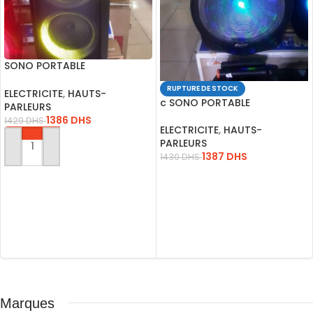
SONO PORTABLE
RECHARGEABLE A208-07
RUPTURE DE STOCK
USB-BLUET-FM-SD
ELECTRICITE
,
HAUTS-
c SONO PORTABLE
PARLEURS
RECH.MASTER A15-2 15 USB-
1386
DHS
1429
DHS
SD-FM
ELECTRICITE
,
HAUTS-
PARLEURS
AJOUTER AU PANIER
1387
DHS
1430
DHS
LIRE LA SUITE
Marques