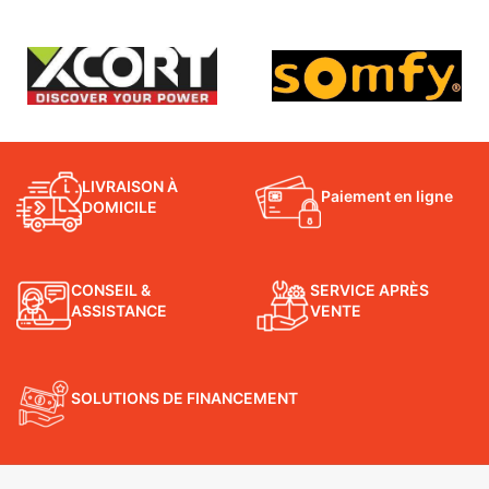
LIVRAISON À
Paiement en ligne
DOMICILE
CONSEIL &
SERVICE APRÈS
ASSISTANCE
VENTE
SOLUTIONS DE FINANCEMENT