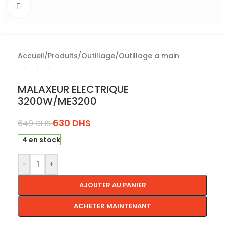
Cliquez pour agrandir
Accueil
/
Produits
/
Outillage
/
Outillage a main
MALAXEUR ELECTRIQUE
3200W/ME3200
630
DHS
649
DHS
4 en stock
-
+
AJOUTER AU PANIER
ACHETER MAINTENANT