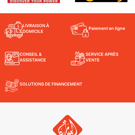
LIVRAISON À
Paiement en ligne
DOMICILE
CONSEIL &
SERVICE APRÈS
ASSISTANCE
VENTE
SOLUTIONS DE FINANCEMENT