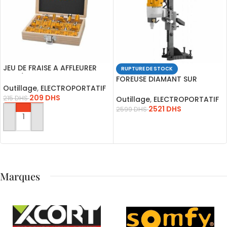
JEU DE FRAISE A AFFLEURER
RUPTURE DE STOCK
8MM/AKRT1211
FOREUSE DIAMANT SUR
Outillage
,
ELECTROPORTATIF
COLONNE 2800W*DDM28001
209
DHS
215
DHS
Outillage
,
ELECTROPORTATIF
2521
DHS
2599
DHS
AJOUTER AU PANIER
LIRE LA SUITE
Marques