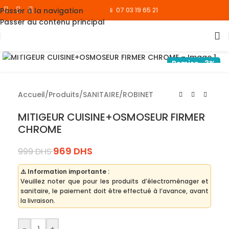
Passer à la navigation
📱 07 03 19 65 21
Passer au contenu principal
Cliquez pour agrandir
Remise -3%
Accueil
/
Produits
/
SANITAIRE
/
ROBINET
MITIGEUR CUISINE+OSMOSEUR FIRMER
CHROME
969
DHS
999
DHS
⚠️ Information importante :
Veuillez noter que pour les produits d’électroménager et
sanitaire, le paiement doit être effectué à l’avance, avant
la livraison.