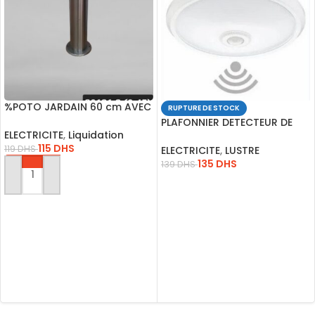
%POTO JARDAIN 60 cm AVEC
RUPTURE DE STOCK
LAMPE E27 201212
PLAFONNIER DETECTEUR DE
ELECTRICITE
,
Liquidation
MOUVEMENT IP20 15W
115
DHS
119
DHS
ELECTRICITE
,
LUSTRE
135
DHS
139
DHS
AJOUTER AU PANIER
LIRE LA SUITE