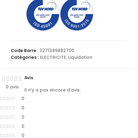
Code Barre :
3271389882700
Catégories :
ELECTRICITE
,
Liquidation
Avis
0 avis
Il n’y a pas encore d’avis.
0
0
0
0
0