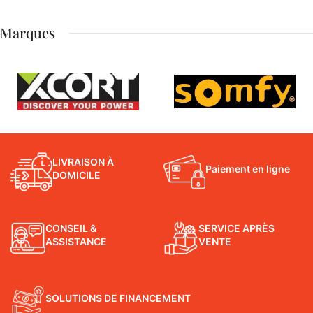
Marques
LIVRAISON À
Paiement en ligne
DOMICILE
CONSEIL &
SERVICE APRÈS
ASSISTANCE
VENTE
SOLUTIONS DE FINANCEMENT