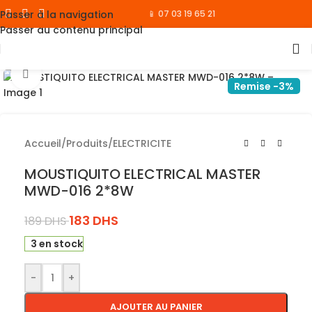
Passer à la navigation
📱 07 03 19 65 21
Passer au contenu principal
Cliquez pour agrandir
Remise -3%
Accueil
/
Produits
/
ELECTRICITE
MOUSTIQUITO ELECTRICAL MASTER
MWD-016 2*8W
183
DHS
189
DHS
3 en stock
-
+
AJOUTER AU PANIER