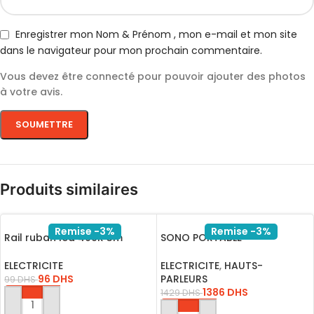
Enregistrer mon Nom & Prénom , mon e-mail et mon site
dans le navigateur pour mon prochain commentaire.
Vous devez être connecté pour pouvoir ajouter des photos
à votre avis.
Produits similaires
Remise -3%
Remise -3%
Rail ruban led 409R 3m
SONO PORTABLE
Aparant
RECHARGEABLE A208-07
USB-BLUET-FM-SD
ELECTRICITE
ELECTRICITE
,
HAUTS-
96
DHS
PARLEURS
99
DHS
1386
DHS
1429
DHS
AJOUTER AU PANIER