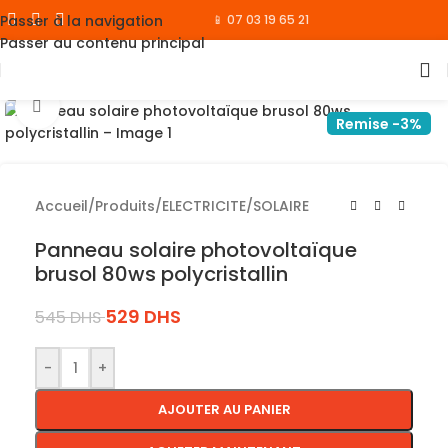
Passer à la navigation
📱 07 03 19 65 21
Passer au contenu principal
Cliquez pour agrandir
Remise -3%
Accueil
/
Produits
/
ELECTRICITE
/
SOLAIRE
Panneau solaire photovoltaïque
brusol 80ws polycristallin
529
DHS
545
DHS
-
+
AJOUTER AU PANIER