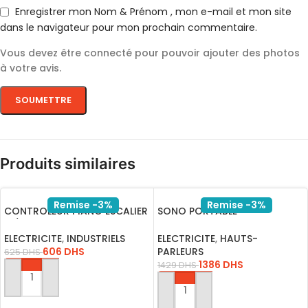
Enregistrer mon Nom & Prénom , mon e-mail et mon site
dans le navigateur pour mon prochain commentaire.
Vous devez être connecté pour pouvoir ajouter des photos
à votre avis.
Produits similaires
Remise -3%
Remise -3%
CONTROLEUR PIANO ESCALIER
SONO PORTABLE
12/24V S1002
RECHARGEABLE A208-07
USB-BLUET-FM-SD
ELECTRICITE
,
INDUSTRIELS
ELECTRICITE
,
HAUTS-
606
DHS
PARLEURS
625
DHS
1386
DHS
1429
DHS
AJOUTER AU PANIER
AJOUTER AU PANIER