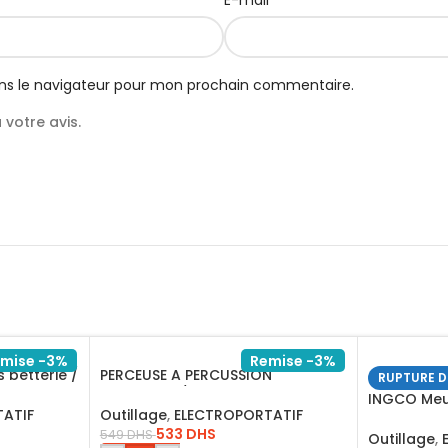
E-mail
ns le navigateur pour mon prochain commentaire.
votre avis.
mise -3%
Remise -3%
 betterie /
PERCEUSE A PERCUSSION
RUPTURE D
13MM1100W/ID11008
INGCO Meu
ATIF
Outillage
,
ELECTROPORTATIF
AG110018
533
DHS
549
DHS
Outillage
,