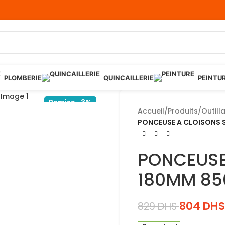
PLOMBERIE
QUINCAILLERIE
PEINTU
Remise -3%
Accueil
/
Produits
/
Outill
PONCEUSE A CLOISONS 
PONCEUSE
180MM 85
804
DHS
829
DHS