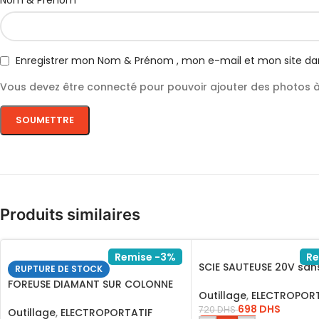
Nom & Prénom
Enregistrer mon Nom & Prénom , mon e-mail et mon site da
Vous devez être connecté pour pouvoir ajouter des photos à 
Produits similaires
Remise -3%
Re
SCIE SAUTEUSE 20V sans
RUPTURE DE STOCK
CGSLI8501
FOREUSE DIAMANT SUR COLONNE
Outillage
,
ELECTROPORT
2800W*DDM28001
698
DHS
720
DHS
Outillage
,
ELECTROPORTATIF