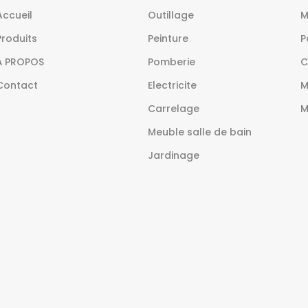
Accueil
Outillage
M
Produits
Peinture
P
À PROPOS
Pomberie
C
Contact
Electricite
M
Carrelage
M
Meuble salle de bain
Jardinage