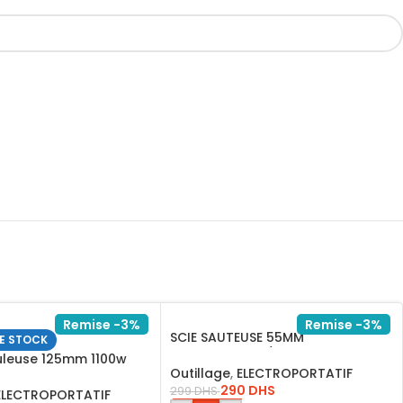
Remise -3%
Remise -3%
SCIE SAUTEUSE 55MM
E STOCK
400WSS+1LAME/JS400285
leuse 125mm 1100w
Outillage
,
ELECTROPORTATIF
290
DHS
299
DHS
ELECTROPORTATIF