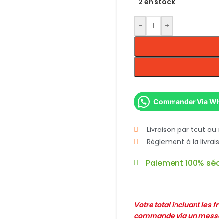
2 en stock
-
+
Commander Via W
Livraison par tout au
Règlement à la livra
Paiement 100% séc
Votre total incluant les 
commande via un messag