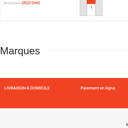
2521
DHS
2599
DHS
AJOUTER AU PANIER
LIRE LA SUITE
Marques
LIVRAISON À DOMICILE
Paiement en ligne