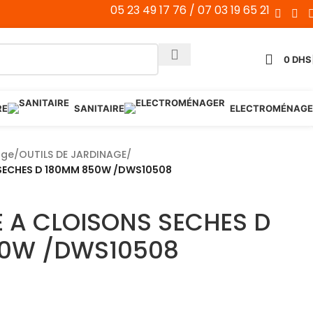
05 23 49 17 76 / 07 03 19 65 21
0
DHS
RE
SANITAIRE
ELECTROMÉNAGE
age
/
OUTILS DE JARDINAGE
/
SECHES D 180MM 850W /DWS10508
 A CLOISONS SECHES D
0W /DWS10508