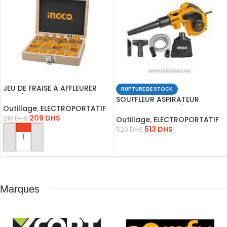
JEU DE FRAISE A AFFLEURER
RUPTURE DE STOCK
8MM/AKRT1211
SOUFFLEUR ASPIRATEUR
Outillage
,
ELECTROPORTATIF
800W+4ACCSOIR/AB8008
209
DHS
215
DHS
Outillage
,
ELECTROPORTATIF
513
DHS
529
DHS
AJOUTER AU PANIER
LIRE LA SUITE
Marques