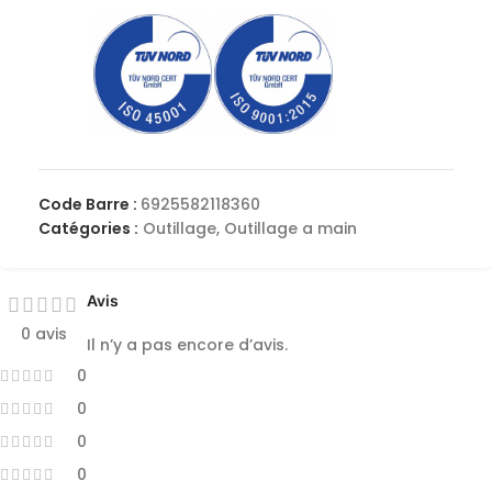
Code Barre :
6925582118360
Catégories :
Outillage
,
Outillage a main
Avis
0 avis
Il n’y a pas encore d’avis.
0
0
0
0