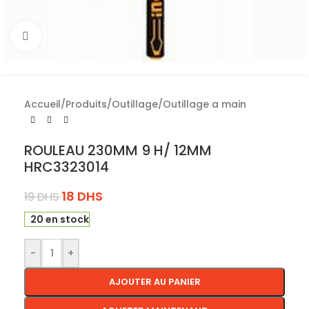
Cliquez pour agrandir
Accueil
/
Produits
/
Outillage
/
Outillage a main
ROULEAU 230MM 9 H/ 12MM
HRC3323014
18
DHS
19
DHS
20 en stock
-
+
AJOUTER AU PANIER