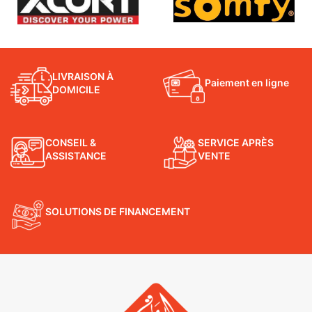
LIVRAISON À
Paiement en ligne
DOMICILE
CONSEIL &
SERVICE APRÈS
ASSISTANCE
VENTE
SOLUTIONS DE FINANCEMENT