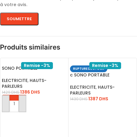
à votre avis.
Produits similaires
Remise -3%
Remise -3%
SONO PORTABLE
RUPTURE DE STOCK
RECHARGEABLE A208-07
c SONO PORTABLE
USB-BLUET-FM-SD
ELECTRICITE
,
HAUTS-
RECH.MASTER A15-2 15 USB-
PARLEURS
SD-FM
ELECTRICITE
,
HAUTS-
1386
DHS
1429
DHS
PARLEURS
1387
DHS
1430
DHS
AJOUTER AU PANIER
LIRE LA SUITE