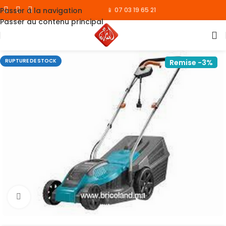
Passer à la navigation
📱 07 03 19 65 21
Passer au contenu principal
RUPTURE DE STOCK
Remise -3%
Cliquez pour agrandir