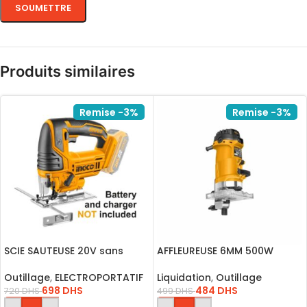
Produits similaires
Remise -3%
Remise -3%
SCIE SAUTEUSE 20V sans
AFFLEUREUSE 6MM 500W
betterie / CGSLI8501
/PLM5002
Outillage
,
ELECTROPORTATIF
Liquidation
,
Outillage
698
DHS
484
DHS
720
DHS
499
DHS