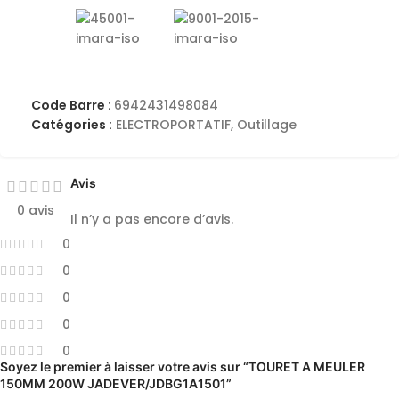
Code Barre :
6942431498084
Catégories :
ELECTROPORTATIF
,
Outillage
Avis
0 avis
Il n’y a pas encore d’avis.
0
0
0
0
0
Soyez le premier à laisser votre avis sur “TOURET A MEULER
150MM 200W JADEVER/JDBG1A1501”