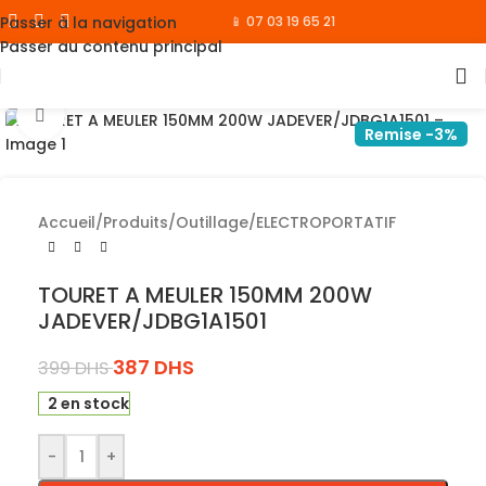
Passer à la navigation
📱 07 03 19 65 21
Passer au contenu principal
Cliquez pour agrandir
Remise -3%
Accueil
/
Produits
/
Outillage
/
ELECTROPORTATIF
TOURET A MEULER 150MM 200W
JADEVER/JDBG1A1501
387
DHS
399
DHS
2 en stock
-
+