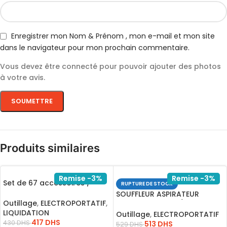
Enregistrer mon Nom & Prénom , mon e-mail et mon site
dans le navigateur pour mon prochain commentaire.
Vous devez être connecté pour pouvoir ajouter des photos
à votre avis.
Produits similaires
Remise -3%
Remise -3%
Set de 67 accessoires /
RUPTURE DE STOCK
HKTAC01671
SOUFFLEUR ASPIRATEUR
Outillage
,
ELECTROPORTATIF
,
800W+4ACCSOIR/AB8008
LIQUIDATION
Outillage
,
ELECTROPORTATIF
417
DHS
430
DHS
513
DHS
529
DHS